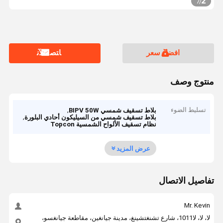
2
7
/
افضل سعر
ﺎﺘﺼﻟ ﺍﻶﻧ
منتوج وصف
تسليط الضوء
,
بلاط تسقيف شمسي BIPV 50W
,
بلاط تسقيف شمسي من السيليكون أحادي البلورة
نظام تسقيف الألواح الشمسية Topcon
عرض المزيد
تفاصيل الاتصال
Mr. Kevin
لا، لا، لا1011، شارع تشنغتشينغ، مدينة جيانغين، مقاطعة جيانغسو،