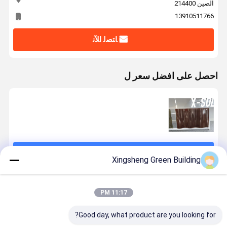
الصين 214400
13910511766
ﺎﺘﺼﻟ ﺍﻶﻧ
احصل على افضل سعر ل
استمر
Xingsheng Green Building
المنتجات الموصى بها
11:17 PM
Good day, what product are you looking for?