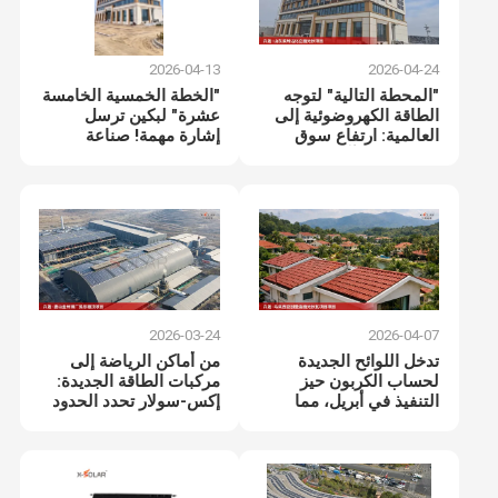
2026-04-13
2026-04-24
"المحطة التالية" لتوجه
"الخطة الخمسية الخامسة
الطاقة الكهروضوئية إلى
عشرة" لبكين ترسل
العالمية: ارتفاع سوق
إشارة مهمة! صناعة
جنوب شرق آسيا، إيذانا
الطاقة الشمسية تستهل
ببدء عصر حيث "القدرة
"عصر التكيف"
على التكيف هي الملك"
2026-03-24
2026-04-07
تدخل اللوائح الجديدة
من أماكن الرياضة إلى
لحساب الكربون حيز
مركبات الطاقة الجديدة:
التنفيذ في أبريل، مما
إكس-سولار تحدد الحدود
يؤدي إلى تغييرات جديدة
الجديدة للطاقة الشمسية
في صناعة الطاقة
المرنة
الكهروضوئية.