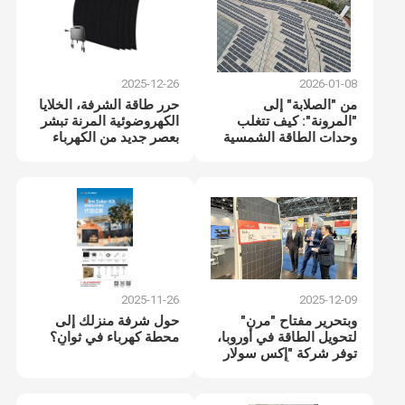
2025-12-26
2026-01-08
من "الصلابة" إلى
حرر طاقة الشرفة، الخلايا
"المرونة": كيف تتغلب
الكهروضوئية المرنة تبشر
وحدات الطاقة الشمسية
بعصر جديد من الكهرباء
المرنة على التحديات
الخضراء في المنازل
الهيكلية في التصميم
التقليدي
2025-11-26
2025-12-09
وبتحرير مفتاح "مرن"
حول شرفة منزلك إلى
لتحويل الطاقة في أوروبا،
محطة كهرباء في ثوانٍ؟
توفر شركة "إكس سولار
إنرجي" حلولاً مبتكرة