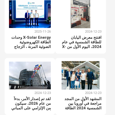
2025-11-26
2024-12-23
افتتح معرض اليابان
X-Solar Energy وحدات
للطاقة الشمسية في عام
الطاقة الكهروضوئية
2024، اليوم الأول من X-
الضوئية المرنة ، الزجاج
Solar Energy رائع!
المزدوج المزدوج BIPV
المسطح الذي تم الحصول
عليه من TUV SUD
2024-12-23
2024-12-23
المشهد الأول من المجد
لقد تم إصدار الأمر، بدءاً
مراجعة في أوروبا بين
من عام 2026، سيكون
الشمسية 2024 الطاقة
من الإلزامي على المباني
الشمسية
أن تضع الطاقة