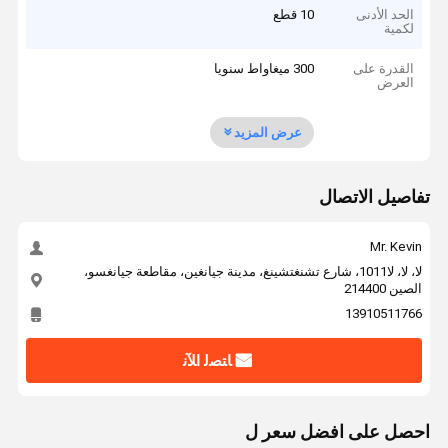
الحد الأدنى
10 قطع
لكمية
القدرة على
300 ميغاواط سنويا
العرض
عرض المزيد
تفاصيل الاتصال
Mr. Kevin
لا، لا، لا1011، شارع تشنغتشينغ، مدينة جيانغين، مقاطعة جيانغسو،
الصين 214400
13910511766
ﺎﺘﺼﻟ ﺍﻶﻧ
احصل على افضل سعر ل