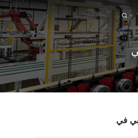
ي
بي في