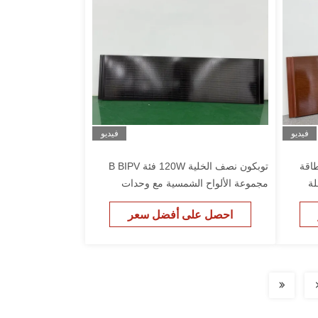
فيديو
فيديو
طاقة
توبكون نصف الخلية 120W فئة B BIPV
لة
مجموعة الألواح الشمسية مع وحدات
الطاقة الشمسية الزجاجية المزدوجة Perc
احصل على أفضل سعر