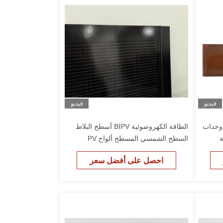
فيديو
فيديو
120 الطوب وحدات
الطاقة الكهروضوئية BIPV أسطح البلاط
ة
السطح الشمسي المسطح ألواح PV
متكاملة 120W
احصل على أفضل سعر