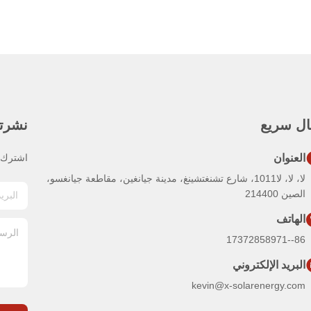
ال سريع
نشرتنا
العنوان
اشترك ف
لا، لا، لا1011، شارع تشنغتشينغ، مدينة جيانغين، مقاطعة جيانغسو،
الصين 214400
الهاتف
86--17372858971
البريد الإلكتروني
kevin@x-solarenergy.com