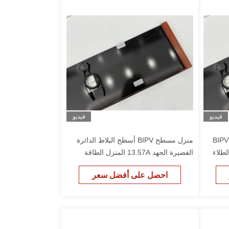
فيديو
فيديو
البلاط المزدوج الزجاجي الكهربائي BIPV
منزل مسطح BIPV أسطح البلاط الدائرة
طلاء
القصيرة الجهد 13.57A المنزل الطاقة
الشمسية PV ألواح السقف
احصل على أفضل سعر