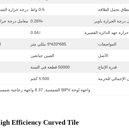
طاق تحمل الطاقة:
0-5 واط
درجة حرارة التشغ
 درجة الحرارة باوير:
-0.26%
معامل درجة حرارة
رارة جهد الدائرة القصيرة:
0.04٪
المواصفات:
685*420*9 مللي متر
ا
الأصل:
الصين جيانغين
قدرة الإنتاج:
50000 قطعة في السنة
ن الإجمالي للحزمة:
5.500 كجم
واجهة لوحة BIPV الشمسية
, 
8.37 واجهة زجاجية شمسية
gh Efficiency Curved Tile