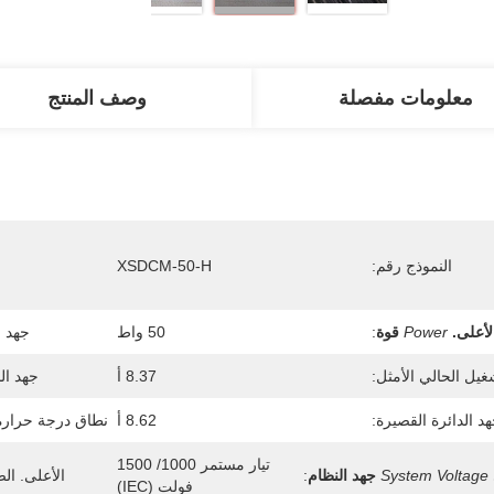
معلومات مفصلة
وصف المنتج
النموذج رقم:
XSDCM-50-H
لأعلى.
Power
قوة
:
50 واط
جهد ا
غيل الحالي الأمثل:
8.37 أ
جهد ال
د الدائرة القصيرة:
8.62 أ
نطاق درجة حرارة
تيار مستمر 1000/ 1500 
System Voltage
جهد النظام
:
الأعلى. الص
فولت (IEC)