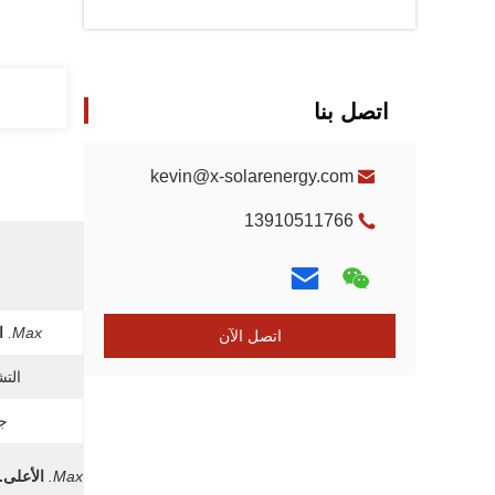
اتصل بنا
kevin@x-solarenergy.com
13910511766
Max.
ا
اتصل الآن
التش
جه
Max.
الأعلى.