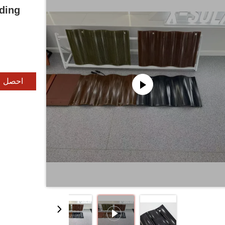
lding
احصل ع