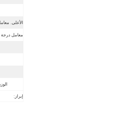
ن
الأعلى. معامل
معامل درجة ح
الوز
إبراز: