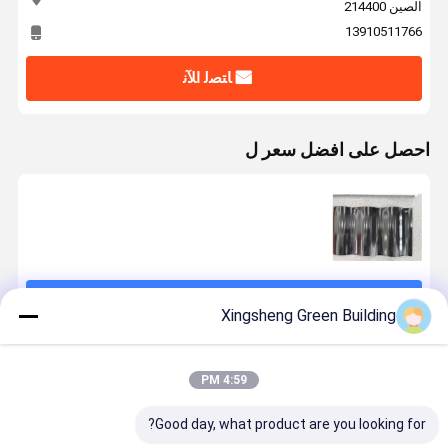
الصين 214400
13910511766
ﺎﺘﺼﻟ ﺍﻶﻧ
احصل على افضل سعر ل
استمر
Xingsheng Green Building
المنتجات الموصى بها
4:59 PM
Good day, what product are you looking for?