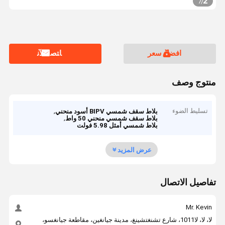
2
7
/
افضل سعر
ﺎﺘﺼﻟ ﺍﻶﻧ
منتوج وصف
تسليط الضوء
,
بلاط سقف شمسي BIPV أسود منحني
,
بلاط سقف شمسي منحني 50 واط
بلاط شمسي أمثل 5.98 فولت
عرض المزيد
تفاصيل الاتصال
Mr. Kevin
لا، لا، لا1011، شارع تشنغتشينغ، مدينة جيانغين، مقاطعة جيانغسو،