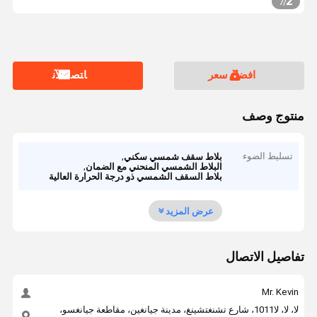
2
7
/
افضل سعر
ﺎﺘﺼﻟ ﺍﻶﻧ
منتوج وصف
تسليط الضوء
,
بلاط سقف شمسي سكني
,
البلاط الشمسي المنحني مع الضمان
بلاط السقف الشمسي ذو درجة الحرارة العالية
عرض المزيد
تفاصيل الاتصال
Mr. Kevin
لا، لا، لا1011، شارع تشنغتشينغ، مدينة جيانغين، مقاطعة جيانغسو،