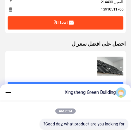
الصين 214400
13910511766
ﺎﺘﺼﻟ ﺍﻶﻧ
احصل على افضل سعر ل
استمر
Xingsheng Green Building
المنتجات الموصى بها
6:14 AM
Good day, what product are you looking for?