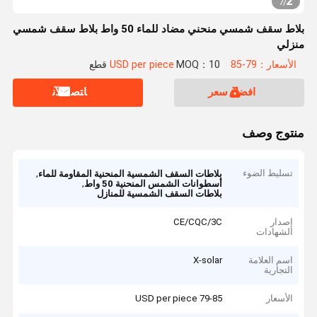
2
7
/
بلاط سقف شمسي منحني مضاد للماء 50 واط بلاط سقف شمسي
منزلي
الأسعار：79-85 USD per piece
MOQ：10 قطع
افضل سعر
ﺎﺘﺼﻟ ﺍﻶﻧ
منتوج وصف
تسليط الضوء
,
بلاطات السقف الشمسية المنحنية المقاومة للماء
,
أسطوانات الشمس المنحنية 50 واط
بلاطات السقف الشمسية للمنازل
إصدار
CE/CQC/3C
الشهادات
اسم العلامة
X-solar
التجارية
الأسعار
79-85 USD per piece