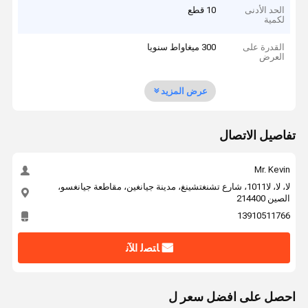
الحد الأدنى
10 قطع
لكمية
القدرة على
300 ميغاواط سنويا
العرض
عرض المزيد
تفاصيل الاتصال
Mr. Kevin
لا، لا، لا1011، شارع تشنغتشينغ، مدينة جيانغين، مقاطعة جيانغسو،
الصين 214400
13910511766
ﺎﺘﺼﻟ ﺍﻶﻧ
احصل على افضل سعر ل