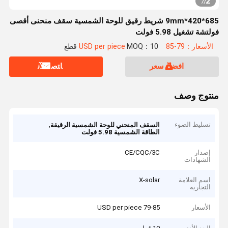
2
7
/
685*420*9mm شريط رقيق للوحة الشمسية سقف منحنى أقصى
فولتشة تشغيل 5.98 فولت
الأسعار：79-85 USD per piece
MOQ：10 قطع
افضل سعر
ﺎﺘﺼﻟ ﺍﻶﻧ
منتوج وصف
تسليط الضوء
,
السقف المنحني للوحة الشمسية الرقيقة
الطاقة الشمسية 5.98 فولت
إصدار
CE/CQC/3C
الشهادات
اسم العلامة
X-solar
التجارية
الأسعار
79-85 USD per piece