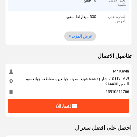
الحد الأدنى
10 قطع
لكمية
القدرة على
300 ميغاواط سنويا
العرض
عرض المزيد
تفاصيل الاتصال
Mr. Kevin
لا، لا، لا1011، شارع تشنغتشينغ، مدينة جيانغين، مقاطعة جيانغسو،
الصين 214400
13910511766
ﺎﺘﺼﻟ ﺍﻶﻧ
احصل على افضل سعر ل