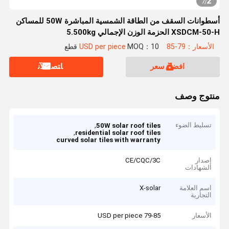
2
7
/
أسطوانات السقف من الطاقة الشمسية المباشرة 50W للمساكن
XSDCM-50-H الحزمة الوزن الإجمالي 5.500kg
الأسعار：79-85 USD per piece
MOQ：10 قطع
افضل سعر
ﺎﺘﺼﻟ ﺍﻶﻧ
منتوج وصف
تسليط الضوء
,
50W solar roof tiles
,
residential solar roof tiles
curved solar tiles with warranty
إصدار
CE/CQC/3C
الشهادات
اسم العلامة
X-solar
التجارية
الأسعار
79-85 USD per piece