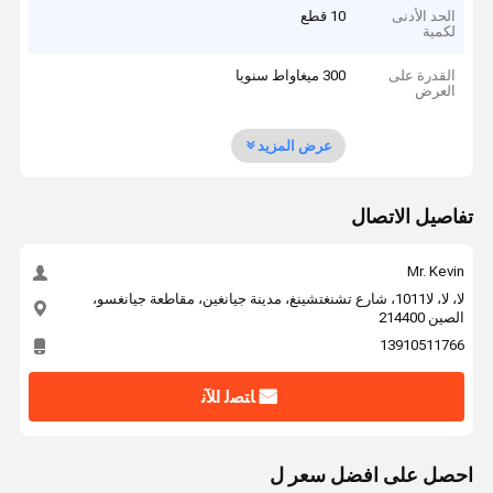
الحد الأدنى
10 قطع
لكمية
القدرة على
300 ميغاواط سنويا
العرض
عرض المزيد
تفاصيل الاتصال
Mr. Kevin
لا، لا، لا1011، شارع تشنغتشينغ، مدينة جيانغين، مقاطعة جيانغسو،
الصين 214400
13910511766
ﺎﺘﺼﻟ ﺍﻶﻧ
احصل على افضل سعر ل