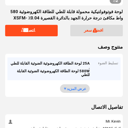
2
7
/
لوحة فوتوفولتيكية محمولة قابلة للطي للطاقة الكهروضوئية 580
واط مكافئ درجة حرارة الجهد بالدائرة القصيرة 0.04٪ XSFM-
580-T 25A 580 واط
افضل سعر
ﺎﺘﺼﻟ ﺍﻶﻧ
منتوج وصف
تسليط الضوء
25A لوحة الطاقة الكهروضوئية الضوئية القابلة للطي
,
580W لوحة الطاقة الكهروضوئية الضوئية القابلة
للطي
عرض المزيد
تفاصيل الاتصال
Mr. Kevin