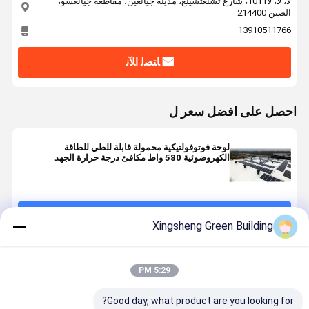
لا، لا، لا1011، شارع تشنغتشينغ، مدينة جيانغين، مقاطعة جيانغسو،
الصين 214400
13910511766
ﺎﺘﺼﻟ ﺍﻶﻧ
احصل على افضل سعر ل
لوحة فوتوفولتيكية محمولة قابلة للطي للطاقة
الكهروضوئية 580 واط مكافئ درجة حرارة الجهد
بالدائرة القصيرة 0.04٪ XSFM-580-T 25A 580 واط
استمر
Xingsheng Green Building
المنتجات الموصى بها
5:29 PM
Good day, what product are you looking for?