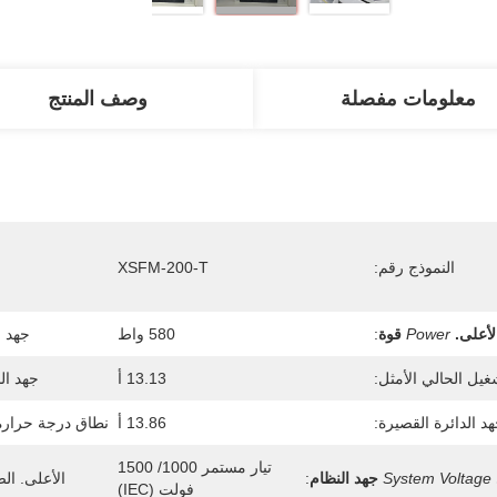
معلومات مفصلة
وصف المنتج
النموذج رقم:
XSFM-200-T
لأعلى.
Power
قوة
:
580 واط
جهد ا
غيل الحالي الأمثل:
13.13 أ
جهد ال
د الدائرة القصيرة:
13.86 أ
نطاق درجة حرارة
تيار مستمر 1000/ 1500 
System Voltage
جهد النظام
:
الأعلى. الص
فولت (IEC)