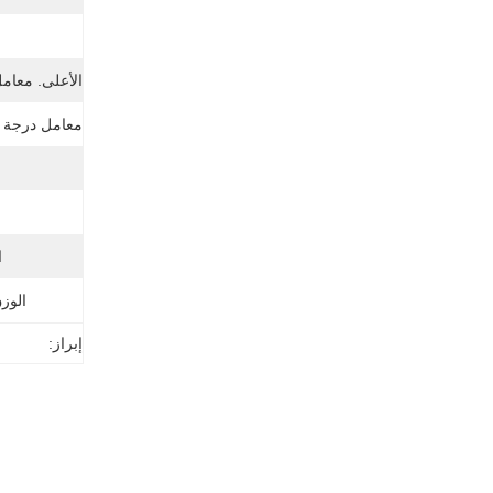
ن
الأعلى. معامل
معامل درجة ح
ا
الوز
إبراز: