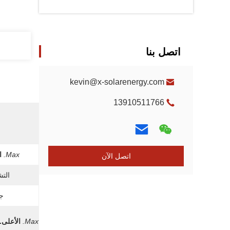
اتصل بنا
kevin@x-solarenergy.com
13910511766
Max.
ا
اتصل الآن
التش
جه
Max.
الأعلى.