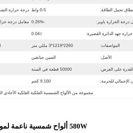
طاق تحمل الطاقة:
0-5 واط
درجة حرارة التشغ
 درجة الحرارة باوير:
-0.26%
معامل درجة حرارة
رارة جهد الدائرة القصيرة:
0.04٪
المواصفات:
2260*1219*3 مللي متر
ا
الأصل:
الصين جيانغين
لقدرة على العرض:
50000 قطعة في السنة
ن الإجمالي للحزمة:
9.100 كجم
مجموعة من الألواح الشمسية الفلكية الفلكية الأحادي الب
580W ألواح شمسية ناعمة لمواد السقف