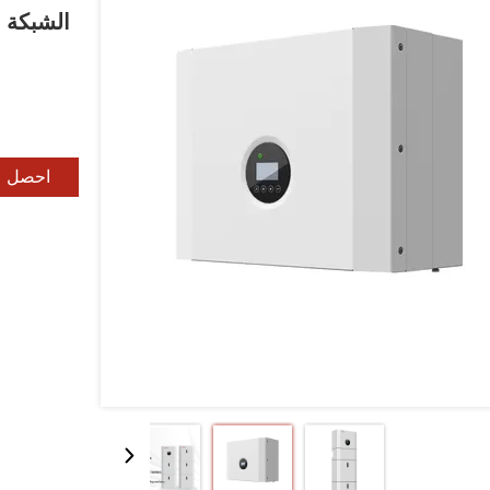
الشبكة ا
احصل ع