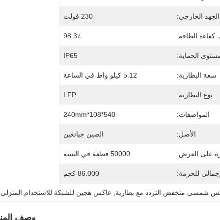
الجهد الخارجي:
230 فولت
. كفاءة الطاقة:
98.3٪
ستوى الحماية:
IP65
سعة البطارية:
5.12 كيلو واط في الساعة
نوع البطارية:
LFP
المواصفات:
540*108*240mm
الأصل:
الصين جيانغين
رة على العرض:
50000 قطعة في السنة
إجمالي للحزمة:
86.000 كجم
س شمسي منخفض التردد مع بطارية
, 
عاكس هجين للشبكة للاستخدام المنزلي
وصف المنت