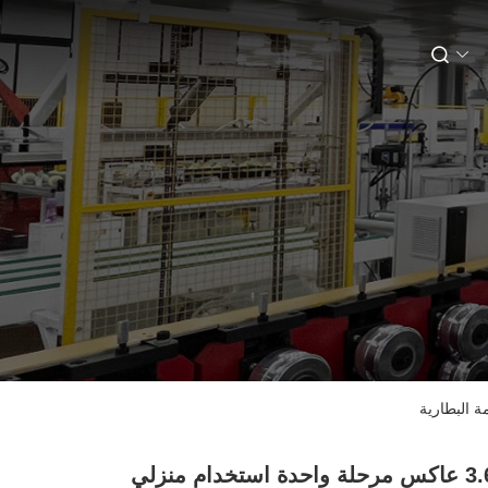
3.68-6kw عاكس مرحلة واحدة استخدام منزلي