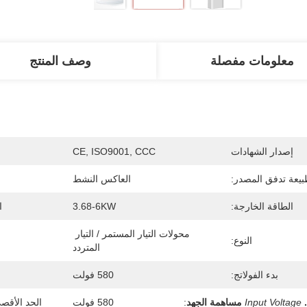
معلومات مفصلة
وصف المنتج
إصدار الشهادات
CE, ISO9001, CCC
يعة تدفق المصدر:
العاكس النشط
الطاقة الخارجة:
3.68-6KW
ا
محولات التيار المستمر / التيار 
النوع:
المتردد
بدء الفولاتج:
580 فولت
Input Voltage
مساهمة الجهد
:
580 فولت
الحد الأقصى