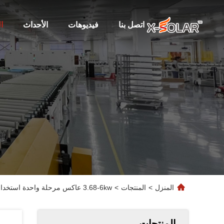
اتصل بنا
فيديوهات
الأحداث
ا
المنزل
>
المنتجات
>
3.68-6kw عاكس مرحلة واحدة استخدام منزلي الشبكة الكهربائية الشمسية الهجينة عاكس ثابت منخفض التردد مع حزمة البطارية
المنتجات