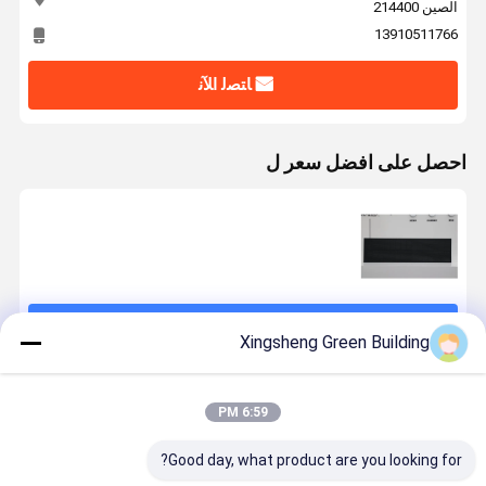
الصين 214400
13910511766
ﺎﺘﺼﻟ ﺍﻶﻧ
احصل على افضل سعر ل
استمر
Xingsheng Green Building
المنتجات الموصى بها
6:59 PM
Good day, what product are you looking for?