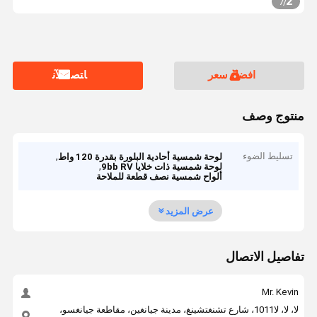
2
7
/
افضل سعر
ﺎﺘﺼﻟ ﺍﻶﻧ
منتوج وصف
تسليط الضوء
,
لوحة شمسية أحادية البلورة بقدرة 120 واط
,
لوحة شمسية ذات خلايا 9bb RV
ألواح شمسية نصف قطعة للملاحة
عرض المزيد
تفاصيل الاتصال
Mr. Kevin
لا، لا، لا1011، شارع تشنغتشينغ، مدينة جيانغين، مقاطعة جيانغسو،