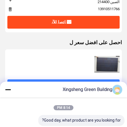
الصين 214400
13910511766
ﺎﺘﺼﻟ ﺍﻶﻧ
احصل على افضل سعر ل
استمر
Xingsheng Green Building
المنتجات الموصى بها
8:14 PM
Good day, what product are you looking for?