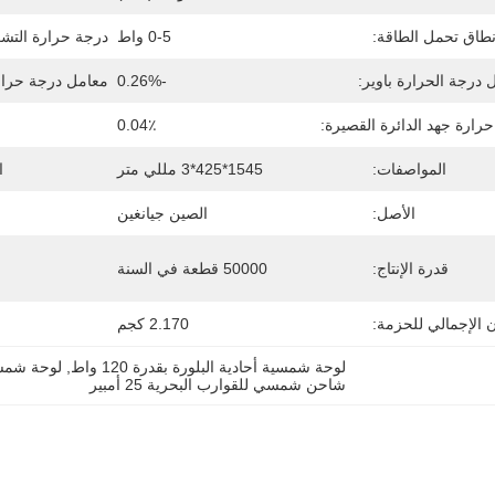
طاق تحمل الطاقة:
0-5 واط
درجة حرارة التشغ
 درجة الحرارة باوير:
-0.26%
معامل درجة حرارة
رارة جهد الدائرة القصيرة:
0.04٪
المواصفات:
1545*425*3 مللي متر
ا
الأصل:
الصين جيانغين
قدرة الإنتاج:
50000 قطعة في السنة
ن الإجمالي للحزمة:
2.170 كجم
لوحة شمسية أحادية البلورة بقدرة 120 واط
, 
لوحة شمسي
شاحن شمسي للقوارب البحرية 25 أمبير