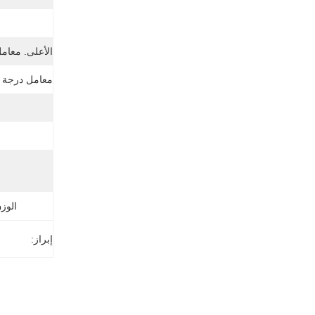
ن
الأعلى. معامل
معامل درجة ح
الوز
إبراز: