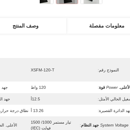
معلومات مفصلة
وصف المنتج
النموذج رقم:
XSFM-120-T
لأعلى.
Power
قوة
:
120 واط
جهد ا
غيل الحالي الأمثل:
12.5أ
جهد ال
د الدائرة القصيرة:
13.26 أ
نطاق درجة حرارة
تيار مستمر 1000/ 1500 
System Voltage
جهد النظام
:
الأعلى. الص
فولت (IEC)