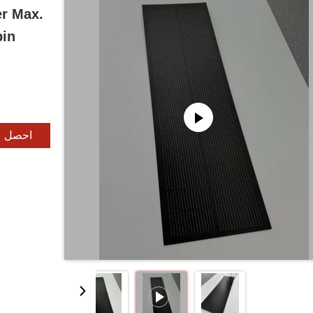
er Max.
bin
احصل ع