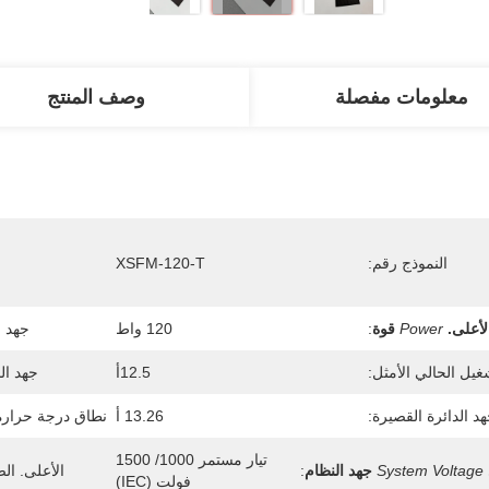
معلومات مفصلة
وصف المنتج
النموذج رقم:
XSFM-120-T
لأعلى.
Power
قوة
:
120 واط
جهد ا
غيل الحالي الأمثل:
12.5أ
جهد ال
د الدائرة القصيرة:
13.26 أ
نطاق درجة حرارة
تيار مستمر 1000/ 1500 
System Voltage
جهد النظام
:
الأعلى. الص
فولت (IEC)