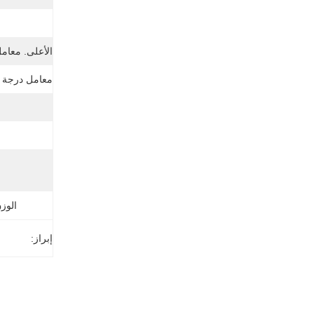
ن
الأعلى. معامل
معامل درجة ح
الوز
إبراز: