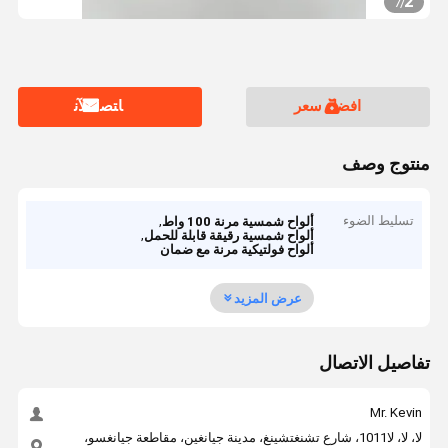
2
7
/
افضل سعر
ﺎﺘﺼﻟ ﺍﻶﻧ
منتوج وصف
تسليط الضوء
,
ألواح شمسية مرنة 100 واط
,
ألواح شمسية رقيقة قابلة للحمل
ألواح فولتيكية مرنة مع ضمان
عرض المزيد
تفاصيل الاتصال
Mr. Kevin
لا، لا، لا1011، شارع تشنغتشينغ، مدينة جيانغين، مقاطعة جيانغسو،