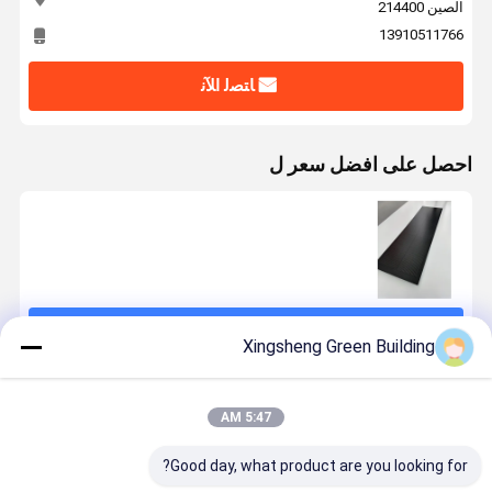
الصين 214400
13910511766
ﺎﺘﺼﻟ ﺍﻶﻧ
احصل على افضل سعر ل
استمر
Xingsheng Green Building
المنتجات الموصى بها
5:47 AM
Good day, what product are you looking for?