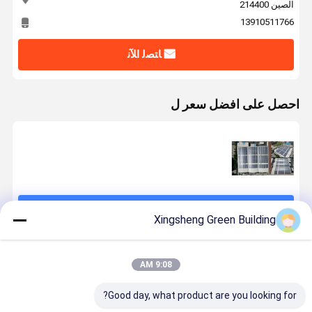
الصين 214400
13910511766
ﺎﺘﺼﻟ ﺍﻶﻧ
احصل على افضل سعر ل
استمر
Xingsheng Green Building
المنتجات الموصى بها
9:08 AM
Good day, what product are you looking for?