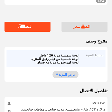
2
13
/
افضل سعر
ﺎﺘﺼﻟ ﺍﻶﻧ
منتوج وصف
تسليط الضوء
,
لوحة شمسية مرنة 120 واط
,
لوحة شمسية من فيلم رقيق للمنزل
لوحة كهروضوئية مرنة مع ضمان
عرض المزيد
تفاصيل الاتصال
Mr. Kevin
لا، لا، لا1011، شارع تشنغتشينغ، مدينة جيانغين، مقاطعة جيانغسو،