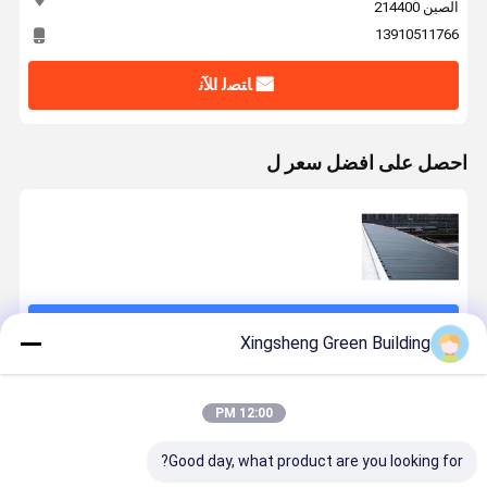
الصين 214400
13910511766
ﺎﺘﺼﻟ ﺍﻶﻧ
احصل على افضل سعر ل
استمر
Xingsheng Green Building
المنتجات الموصى بها
12:00 PM
Good day, what product are you looking for?