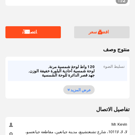
2
13
/
افضل سعر
ﺎﺘﺼﻟ ﺍﻶﻧ
منتوج وصف
تسليط الضوء
,
120 واط لوحة شمسية مرنة
,
لوحة شمسية أحادية البلورة خفيفة الوزن
جهد قصر الدائرة للوحة الشمسية
عرض المزيد
تفاصيل الاتصال
Mr. Kevin
لا، لا، لا1011، شارع تشنغتشينغ، مدينة جيانغين، مقاطعة جيانغسو،