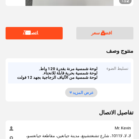
2
13
/
افضل سعر
ﺎﺘﺼﻟ ﺍﻶﻧ
منتوج وصف
تسليط الضوء
,
لوحة شمسية مرنة بقدرة 120 واط
,
لوحة شمسية بحرية قابلة للانحناء
لوحة شمسية من الألياف الزجاجية بجهد 12 فولت
عرض المزيد
تفاصيل الاتصال
Mr. Kevin
لا، لا، لا1011، شارع تشنغتشينغ، مدينة جيانغين، مقاطعة جيانغسو،