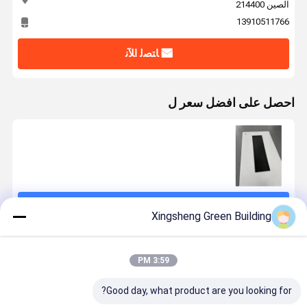
الصين 214400
13910511766
ﺎﺘﺼﻟ ﺍﻶﻧ
احصل على افضل سعر ل
استمر
Xingsheng Green Building
المنتجات الموصى بها
3:59 PM
Good day, what product are you looking for?