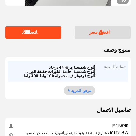
2
13
/
افضل سعر
ﺎﺘﺼﻟ ﺍﻶﻧ
منتوج وصف
تسليط الضوء
,
ألواح شمسية مرنة 44 درجة
,
ألواح شمسية أحادية البلورات خفيفة الوزن
ألواح فوتوغرافية محمولة 100 واط 300 واط
عرض المزيد
تفاصيل الاتصال
Mr. Kevin
لا، لا، لا1011، شارع تشنغتشينغ، مدينة جيانغين، مقاطعة جيانغسو،