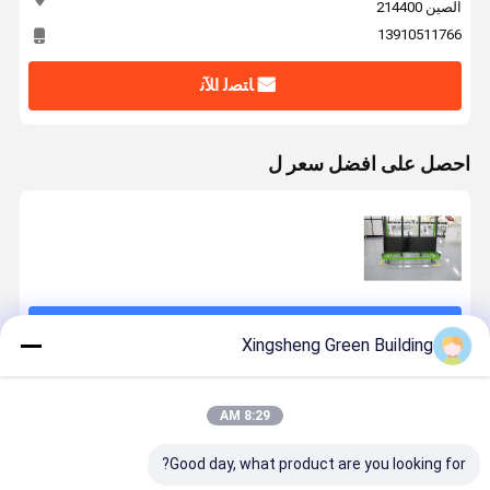
الصين 214400
13910511766
ﺎﺘﺼﻟ ﺍﻶﻧ
احصل على افضل سعر ل
استمر
Xingsheng Green Building
المنتجات الموصى بها
8:29 AM
Good day, what product are you looking for?