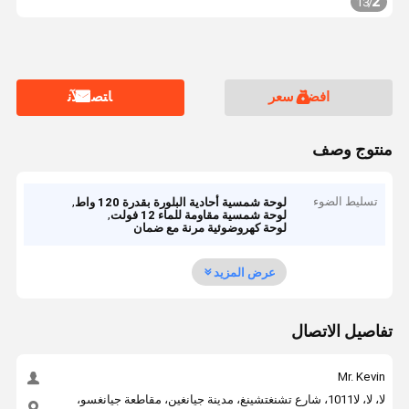
2
13
/
افضل سعر
ﺎﺘﺼﻟ ﺍﻶﻧ
منتوج وصف
تسليط الضوء
,
لوحة شمسية أحادية البلورة بقدرة 120 واط
,
لوحة شمسية مقاومة للماء 12 فولت
لوحة كهروضوئية مرنة مع ضمان
عرض المزيد
تفاصيل الاتصال
Mr. Kevin
لا، لا، لا1011، شارع تشنغتشينغ، مدينة جيانغين، مقاطعة جيانغسو،