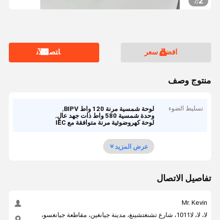
2
7
/
افضل سعر
ﺎﺘﺼﻟ ﺍﻶﻧ
منتوج وصف
تسليط الضوء
,
لوحة شمسية مرنة 120 واط BIPV
,
وحدة شمسية 580 واط ذات جهد عالٍ
لوحة كهروضوئية مرنة متوافقة مع IEC
عرض المزيد
تفاصيل الاتصال
Mr. Kevin
لا، لا، لا1011، شارع تشنغتشينغ، مدينة جيانغين، مقاطعة جيانغسو،