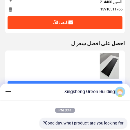
الصين 214400
13910511766
ﺎﺘﺼﻟ ﺍﻶﻧ
احصل على افضل سعر ل
استمر
Xingsheng Green Building
المنتجات الموصى بها
3:41 PM
Good day, what product are you looking for?