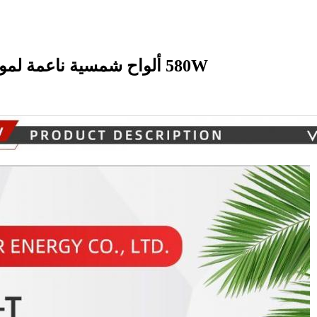
580W ألواح شمسية ناعمة لمواد السقف