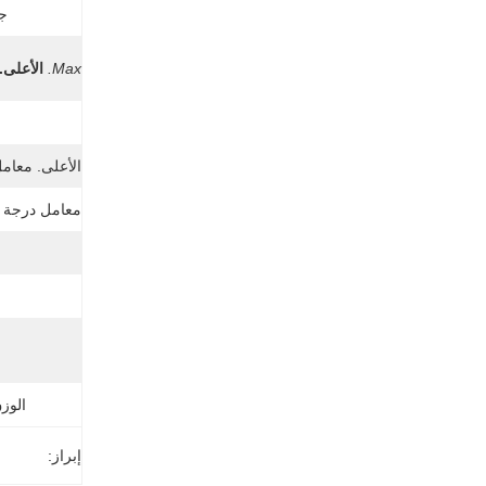
جه
Max.
الأعلى.
ن
الأعلى. معامل
معامل درجة ح
الوز
إبراز: