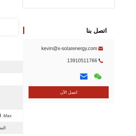
اتصل بنا
kevin@x-solarenergy.com
13910511766
اتصل الآن
Max.
ا
التش