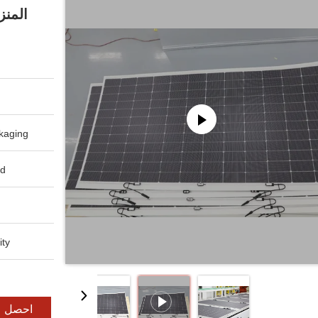
المنز
aging:
d:
ty:
احصل ع