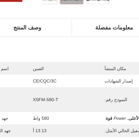
معلومات مفصلة
وصف المنتج
مكان المنشأ
الصين
اسم ا
إصدار الشهادات
CE/CQC/3C
النموذج رقم:
XSFM-580-T
لأعلى.
Power
قوة
:
580 واط
جهد ا
غيل الحالي الأمثل:
13.13 أ
جهد ال