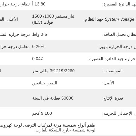
د الدائرة القصيرة:
13.86 أ
نطاق درجة حرارة
تيار مستمر 1000/ 1500 
System Voltage
جهد النظام
:
الأعلى. الص
فولت (IEC)
طاق تحمل الطاقة:
0-5 واط
درجة حرارة التشغ
 درجة الحرارة باوير:
-0.26%
معامل درجة حرارة
رارة جهد الدائرة القصيرة:
0.04٪
المواصفات:
2260*1219*3 مللي متر
ا
الأصل:
الصين جيانغين
قدرة الإنتاج:
50000 قطعة في السنة
ن الإجمالي للحزمة:
9.100 كجم
طقم ألواح شمسية مرنة لمركبات الترفيه
, 
لوحة كهروضوئية 
لوحة شمسية خارج الشبكة للقارب