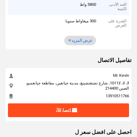
الحد الأدنى
5800 واط
لكمية
القدرة على
300 ميغاواط سنويا
العرض
عرض المزيد
تفاصيل الاتصال
Mr. Kevin
لا، لا، لا1011، شارع تشنغتشينغ، مدينة جيانغين، مقاطعة جيانغسو،
الصين 214400
13910511766
ﺎﺘﺼﻟ ﺍﻶﻧ
احصل على افضل سعر ل