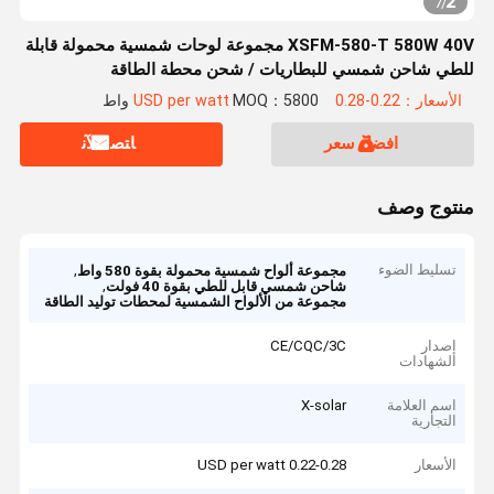
2
7
/
XSFM-580-T 580W 40V مجموعة لوحات شمسية محمولة قابلة
للطي شاحن شمسي للبطاريات / شحن محطة الطاقة
الأسعار：0.22-0.28 USD per watt
MOQ：5800 واط
افضل سعر
ﺎﺘﺼﻟ ﺍﻶﻧ
منتوج وصف
تسليط الضوء
,
مجموعة ألواح شمسية محمولة بقوة 580 واط
,
شاحن شمسي قابل للطي بقوة 40 فولت
مجموعة من الألواح الشمسية لمحطات توليد الطاقة
إصدار
CE/CQC/3C
الشهادات
اسم العلامة
X-solar
التجارية
الأسعار
0.22-0.28 USD per watt