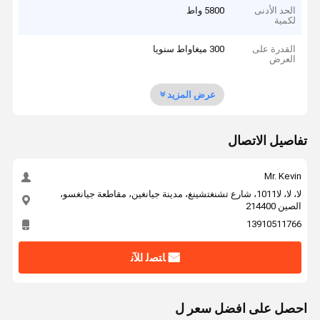
الحد الأدنى
5800 واط
لكمية
القدرة على
300 ميغاواط سنويا
العرض
عرض المزيد
تفاصيل الاتصال
Mr. Kevin
لا، لا، لا1011، شارع تشنغتشينغ، مدينة جيانغين، مقاطعة جيانغسو،
الصين 214400
13910511766
ﺎﺘﺼﻟ ﺍﻶﻧ
احصل على افضل سعر ل