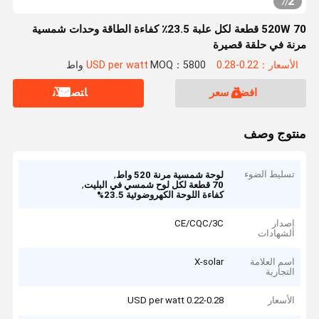
2
7
/
520W 70 قطعة لكل علبة 23.5٪ كفاءة الطاقة وحدات شمسية
مرنة في حلقة قصيرة
الأسعار：0.22-0.28 USD per watt
MOQ：5800 واط
افضل سعر
ﺎﺘﺼﻟ ﺍﻶﻧ
منتوج وصف
تسليط الضوء
,
لوحة شمسية مرنة 520 واط
,
70 قطعة لكل لوح شمسي في البليت
كفاءة اللوحة الكهروضوئية 23.5%
إصدار
CE/CQC/3C
الشهادات
اسم العلامة
X-solar
التجارية
الأسعار
0.22-0.28 USD per watt