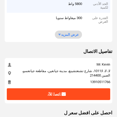
الحد الأدنى
5800 واط
لكمية
القدرة على
300 ميغاواط سنويا
العرض
عرض المزيد
تفاصيل الاتصال
Mr. Kevin
لا، لا، لا1011، شارع تشنغتشينغ، مدينة جيانغين، مقاطعة جيانغسو،
الصين 214400
13910511766
ﺎﺘﺼﻟ ﺍﻶﻧ
احصل على افضل سعر ل