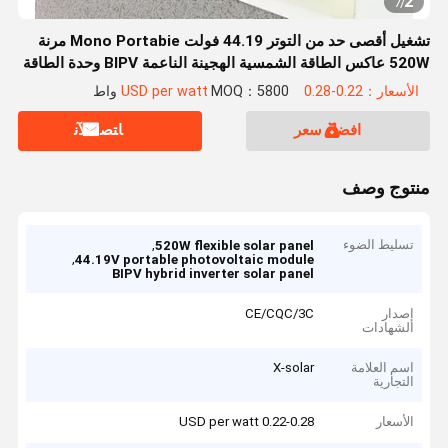
2
7
/
تشغيل أقصى حد من التوتر 44.19 فولت Mono Portabie مرنة
520W عاكس الطاقة الشمسية الهجينة الناعمة BIPV وحدة الطاقة
الشمسية
الأسعار：0.22-0.28 USD per watt
MOQ：5800 واط
افضل سعر
ﺎﺘﺼﻟ ﺍﻶﻧ
منتوج وصف
تسليط الضوء
,
520W flexible solar panel
,
44.19V portable photovoltaic module
BIPV hybrid inverter solar panel
إصدار
CE/CQC/3C
الشهادات
اسم العلامة
X-solar
التجارية
الأسعار
0.22-0.28 USD per watt