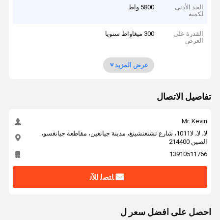
الحد الأدنى
5800 واط
لكمية
القدرة على
300 ميغاواط سنويا
العرض
عرض المزيد
تفاصيل الاتصال
Mr. Kevin
لا، لا، لا1011، شارع تشنغتشينغ، مدينة جيانغين، مقاطعة جيانغسو،
الصين 214400
13910511766
ﺎﺘﺼﻟ ﺍﻶﻧ
احصل على افضل سعر ل