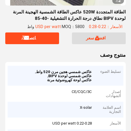
2
7
/
الطاقة المتجددة 520W عاكس الطاقة الشمسية الهجينة المرنة
لوحدة BIPV نطاق درجة الحرارة التشغيلية -40-85
الأسعار：0.22-0.28 USD per watt
MOQ：5800 واط
افضل سعر
ﺎﺘﺼﻟ ﺍﻶﻧ
منتوج وصف
تسليط الضوء
,
عاكس شمسي هجين مرن 520 واط
,
عاكس شمسي لوحدة BIPV
عاكس لوحة كهروضوئية مرنة
إصدار
CE/CQC/3C
الشهادات
اسم العلامة
X-solar
التجارية
الأسعار
0.22-0.28 USD per watt