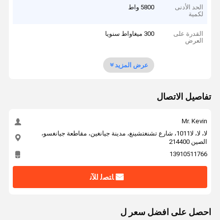
الحد الأدنى
5800 واط
لكمية
القدرة على
300 ميغاواط سنويا
العرض
عرض المزيد
تفاصيل الاتصال
Mr. Kevin
لا، لا، لا1011، شارع تشنغتشينغ، مدينة جيانغين، مقاطعة جيانغسو،
الصين 214400
13910511766
ﺎﺘﺼﻟ ﺍﻶﻧ
احصل على افضل سعر ل