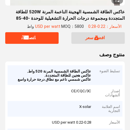
2
7
/
عاكس الطاقة الشمسية الهجينة الناعمة المرنة 520W للطاقة
المتجددة ومجموعة درجات الحرارة التشغيلية للوحدة -40-85
الأسعار：0.22-0.28 USD per watt
MOQ：5800 واط
افضل سعر
ﺎﺘﺼﻟ ﺍﻶﻧ
منتوج وصف
تسليط الضوء
,
عاكس الطاقة الشمسية المرنة 520 واط
,
عاكس هجين للطاقة المتجددة
عاكس شمسي ناعم مع نطاق درجة حرارة واسع
إصدار
CE/CQC/3C
الشهادات
اسم العلامة
X-solar
التجارية
الأسعار
0.22-0.28 USD per watt