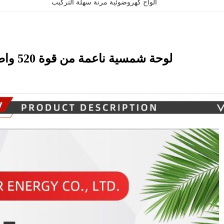
ألواح كهروضوئية مرنة سهلة التركيب
لوحة شمسية ناعمة من قوة 520 واط لمادة السقف