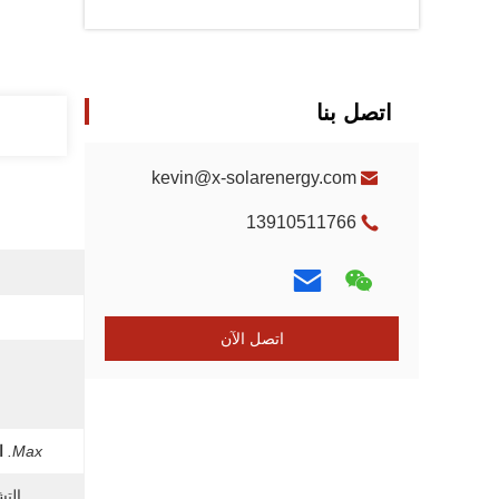
اتصل بنا
kevin@x-solarenergy.com
13910511766
اتصل الآن
Max.
ا
التش