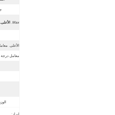
جه
Max.
الأعلى.
ن
الأعلى. معامل
معامل درجة ح
الوز
إبراز: