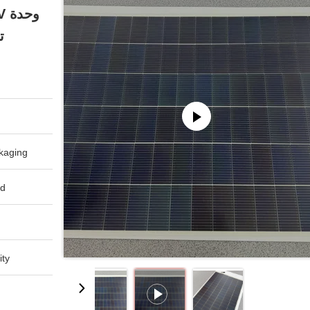
تح
aging:
d:
ty: