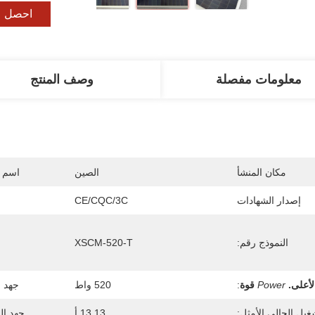
احصل ع
معلومات مفصلة
وصف المنتج
مكان المنشأ
الصين
اسم ا
إصدار الشهادات
CE/CQC/3C
النموذج رقم:
XSCM-520-T
لأعلى.
Power
قوة
:
520 واط
جهد ا
غيل الحالي الأمثل:
13.13 أ
جهد ال