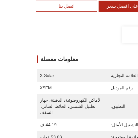
لى أفضل سعر
اتصل بنا
معلومات مفصلة
لعلامة التجارية
X-Solar
رقم الموديل
XSFM
الأماكن الكهروضوئية، الدفيئة، جهاز 
التطبيق:
تظليل الشمس، الحائط الساتر، 
السقف
لتشغيل الأمثل:
44.19 ف
دائرة المفتوحة:
53.03 فولت