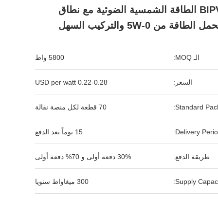
وحدة BIPV الطاقة الشمسية الضوئية مع نطاق
مل الطاقة من 0-5W والتركيب السهل
الـ MOQ:
5800 واط
السعر:
0.22-0.28 USD per watt
Standard Pack
70 قطعة لكل منصة نقالة
Delivery Perio
15 يوماً بعد الدفع
طريقة الدفع:
30% دفعة أولى و 70% دفعة أولى
Supply Capaci
300 ميغاواط سنويا