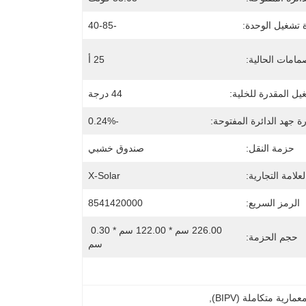
 تشغيل الوحدة:
-40-85
مامات الحالية:
25 أ
يل المقدرة للخلية:
44 درجة
 جهد الدائرة المفتوحة:
-0.24%
حزمة النقل:
صندوق خشبي
لعلامة التجارية:
X-Solar
الرمز السريع:
8541420000
226.00 سم * 122.00 سم * 0.30 
حجم الحزمة:
سم
رية متكاملة (BIPV)
, 