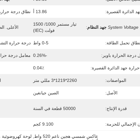
د الدائرة القصيرة:
13.86 أ
نطاق درجة حرارة
تيار مستمر 1000/ 1500 
System Voltage
جهد النظام
:
الأعلى. الص
فولت (IEC)
طاق تحمل الطاقة:
0-5 واط
درجة حرارة التشغ
 درجة الحرارة باوير:
-0.26%
معامل درجة حرارة
رارة جهد الدائرة القصيرة:
0.04٪
المواصفات:
2260*1219*3 مللي متر
ا
الأصل:
الصين جيانغين
قدرة الإنتاج:
50000 قطعة في السنة
ن الإجمالي للحزمة:
9.100 كجم
عاكس شمسي هجين ناعم 520 واط
, 
لوحة كهروضوئية معما