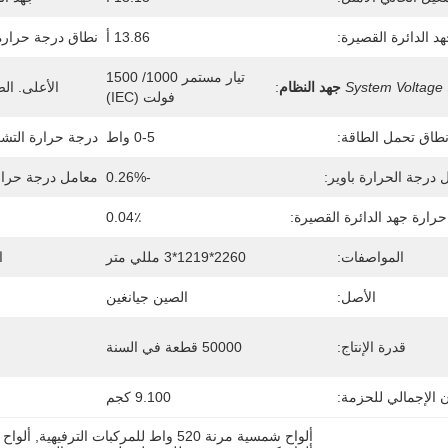
د الدائرة القصيرة:
13.86 أ
نطاق درجة حرارة
تيار مستمر 1000/ 1500 
System Voltage
جهد النظام
:
الأعلى. الص
فولت (IEC)
طاق تحمل الطاقة:
0-5 واط
درجة حرارة التشغ
 درجة الحرارة باوير:
-0.26%
معامل درجة حرارة
رارة جهد الدائرة القصيرة:
0.04٪
المواصفات:
2260*1219*3 مللي متر
ا
الأصل:
الصين جيانغين
قدرة الإنتاج:
50000 قطعة في السنة
ن الإجمالي للحزمة:
9.100 كجم
ألواح شمسية مرنة 520 واط للمركبات الترفيهية
, 
ألواح ك