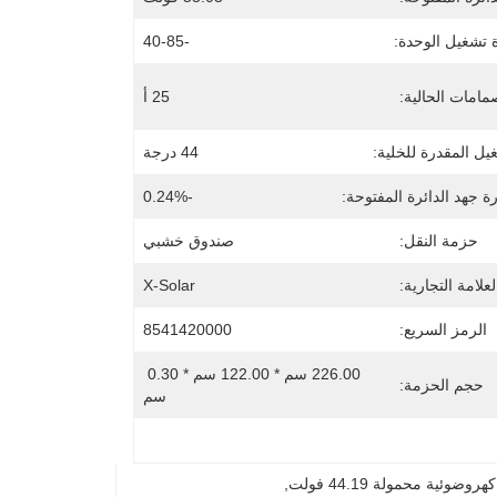
 تشغيل الوحدة:
-40-85
مامات الحالية:
25 أ
يل المقدرة للخلية:
44 درجة
 جهد الدائرة المفتوحة:
-0.24%
حزمة النقل:
صندوق خشبي
لعلامة التجارية:
X-Solar
الرمز السريع:
8541420000
226.00 سم * 122.00 سم * 0.30 
حجم الحزمة:
سم
هروضوئية محمولة 44.19 فولت
, 