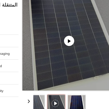
aging:
d:
ty: