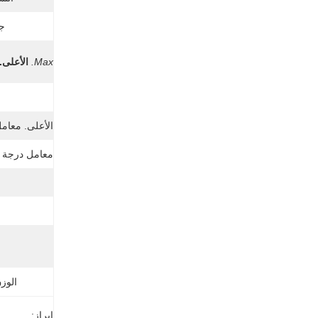
جه
Max.
الأعلى.
ن
الأعلى. معامل
معامل درجة ح
الوز
إبراز: