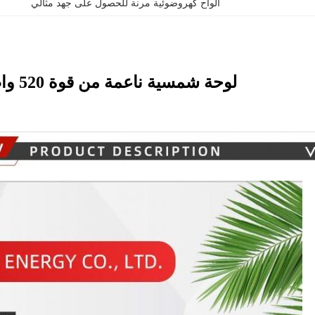
ألواح كهروضوئية مرنة للحصول على جهد مثالي
لوحة شمسية ناعمة من قوة 520 واط لمادة السقف