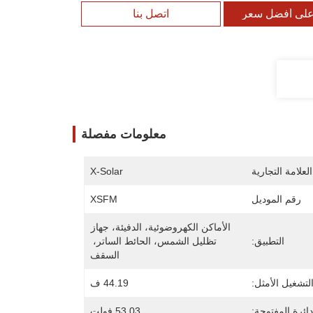
لى أفضل سعر
اتصل بنا
معلومات مفصلة
لعلامة التجارية
X-Solar
رقم الموديل
XSFM
الأماكن الكهروضوئية، الدفيئة، جهاز 
التطبيق:
تظليل الشمس، الحائط الساتر، 
السقف
لتشغيل الأمثل:
44.19 ف
دائرة المفتوحة:
53.03 فولت