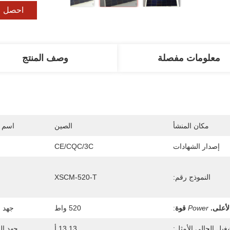
احصل ع
معلومات مفصلة
وصف المنتج
مكان المنشأ
الصين
اسم ا
إصدار الشهادات
CE/CQC/3C
النموذج رقم:
XSCM-520-T
لأعلى.
Power
قوة
:
520 واط
جهد ا
غيل الحالي الأمثل:
13.13 أ
جهد ال