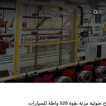
ألواح ضوئية مرنة بقوة 520 واطة للسيارات