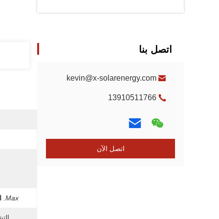
اتصل بنا
kevin@x-solarenergy.com
13910511766
اتصل الآن
Max.
ا
التش