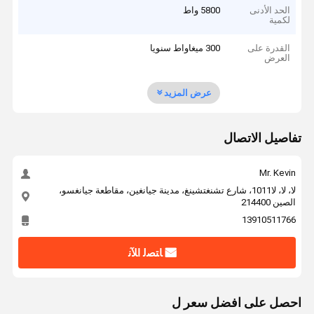
الحد الأدنى
5800 واط
لكمية
القدرة على
300 ميغاواط سنويا
العرض
عرض المزيد
تفاصيل الاتصال
Mr. Kevin
لا، لا، لا1011، شارع تشنغتشينغ، مدينة جيانغين، مقاطعة جيانغسو،
الصين 214400
13910511766
ﺎﺘﺼﻟ ﺍﻶﻧ
احصل على افضل سعر ل