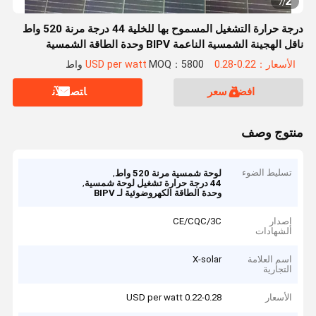
2
7
/
درجة حرارة التشغيل المسموح بها للخلية 44 درجة مرنة 520 واط
ناقل الهجينة الشمسية الناعمة BIPV وحدة الطاقة الشمسية
الأسعار：0.22-0.28 USD per watt
MOQ：5800 واط
افضل سعر
ﺎﺘﺼﻟ ﺍﻶﻧ
منتوج وصف
تسليط الضوء
,
لوحة شمسية مرنة 520 واط
,
44 درجة حرارة تشغيل لوحة شمسية
وحدة الطاقة الكهروضوئية لـ BIPV
إصدار
CE/CQC/3C
الشهادات
اسم العلامة
X-solar
التجارية
الأسعار
0.22-0.28 USD per watt