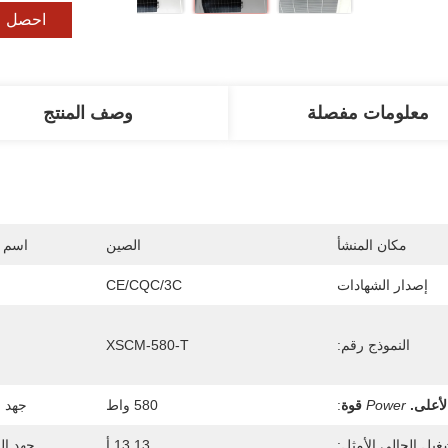
احصل ع
معلومات مفصلة
وصف المنتج
مكان المنشأ
الصين
اسم ا
إصدار الشهادات
CE/CQC/3C
النموذج رقم:
XSCM-580-T
لأعلى.
Power
قوة
:
580 واط
جهد ا
غيل الحالي الأمثل:
13.13 أ
جهد ال