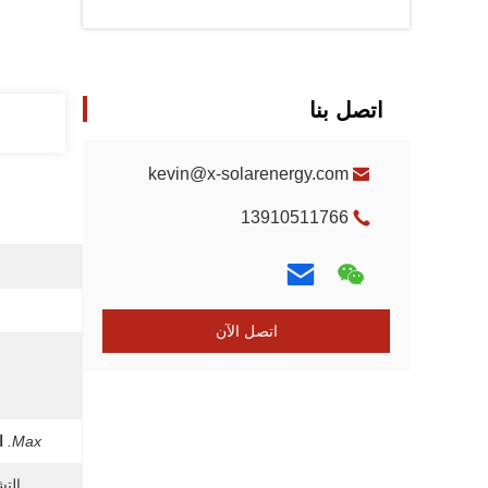
اتصل بنا
kevin@x-solarenergy.com
13910511766
اتصل الآن
Max.
ا
التش