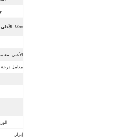
جه
Max.
الأعلى.
ن
الأعلى. معامل
معامل درجة ح
الوز
إبراز: