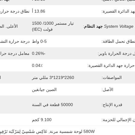
د الدائرة القصيرة:
13.86 أ
نطاق درجة حرارة
تيار مستمر 1000/ 1500 
System Voltage
جهد النظام
:
الأعلى. الص
فولت (IEC)
طاق تحمل الطاقة:
0-5 واط
درجة حرارة التشغ
 درجة الحرارة باوير:
-0.26%
معامل درجة حرارة
رارة جهد الدائرة القصيرة:
0.04٪
المواصفات:
2260*1219*3 مللي متر
ا
الأصل:
الصين جيانغين
قدرة الإنتاج:
50000 قطعة في السنة
ن الإجمالي للحزمة:
9.100 كجم
580W لوحة شمسية مرنة
, 
عَاكِس شَمْسِيّ لِمَرْكَبَة تَرْفِيهِيَّ