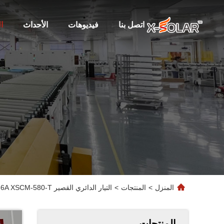
اتصل بنا
فيديوهات
الأحداث
ا
المنزل
>
المنتجات
>
التيار الدائري القصير 13.86A XSCM-580-T المحمول مرن 580W ناقل الهجينة الشمسية الناعمة وحدات BIPV الألواح الضوئية لRV
المنتجات