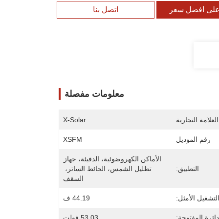
لى أفضل سعر
اتصل بنا
معلومات مفصلة
لعلامة التجارية
X-Solar
رقم الموديل
XSFM
الأماكن الكهروضوئية، الدفيئة، جهاز 
التطبيق:
تظليل الشمس، الحائط الساتر، 
السقف
لتشغيل الأمثل:
44.19 ف
دائرة المفتوحة:
53.03 فولت