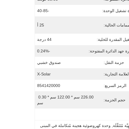
 تشغيل الوحدة:
-40-85
مامات الحالية:
25 أ
يل المقدرة للخلية:
44 درجة
 جهد الدائرة المفتوحة:
-0.24%
حزمة النقل:
صندوق خشبي
لعلامة التجارية:
X-Solar
الرمز السريع:
8541420000
226.00 سم * 122.00 سم * 0.30 
حجم الحزمة:
سم
ة مُتَنَقِّلَة
, 
وحدة كهروضوئية هجينة مُتكاملة في المبنى