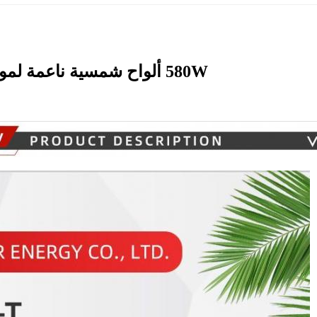
580W ألواح شمسية ناعمة لمواد السقف