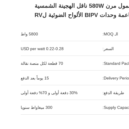
المحمول مرن 580W ناقل الهجينة الشمسية
 وحدات BIPV الألواح الضوئية لRV
الـ MOQ:
5800 واط
السعر:
0.22-0.28 USD per watt
Standard Pack
70 قطعة لكل منصة نقالة
Delivery Perio
15 يوماً بعد الدفع
طريقة الدفع:
30% دفعة أولى و 70% دفعة أولى
Supply Capaci
300 ميغاواط سنويا