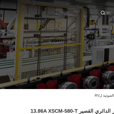
التيار الدائري القصير 13.86A XSCM-580-T