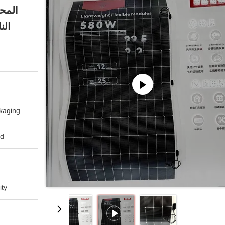
الناعمة
aging:
d:
ty: