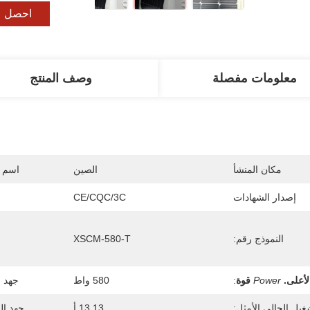
احصل ع
معلومات مفصلة
وصف المنتج
مكان المنشأ
الصين
اسم ا
إصدار الشهادات
CE/CQC/3C
النموذج رقم:
XSCM-580-T
لأعلى.
Power
قوة
:
580 واط
جهد ا
غيل الحالي الأمثل:
13.13 أ
جهد ال