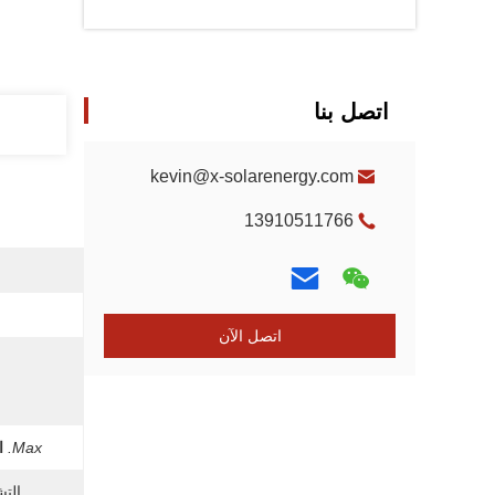
اتصل بنا
kevin@x-solarenergy.com
13910511766
اتصل الآن
Max.
ا
التش