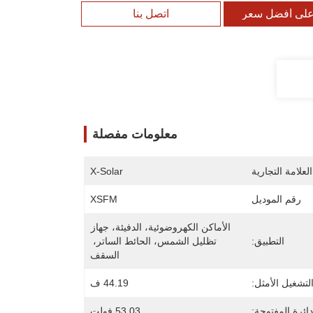
لى أفضل سعر
اتصل بنا
معلومات مفصلة
لعلامة التجارية
X-Solar
رقم الموديل
XSFM
الأماكن الكهروضوئية، الدفيئة، جهاز 
التطبيق:
تظليل الشمس، الحائط الساتر، 
السقف
لتشغيل الأمثل:
44.19 ف
دائرة المفتوحة:
53.03 فولت