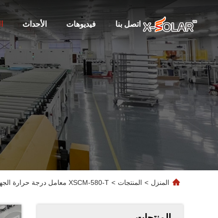
اتصل بنا
فيديوهات
الأحداث
ا
المنزل
>
المنتجات
>
XSCM-580-T معامل درجة حرارة الجهد بالدائرة القصيرة 0.04% عاكس شمسي هجين ناعم لمادة سقف RV
المنتجات