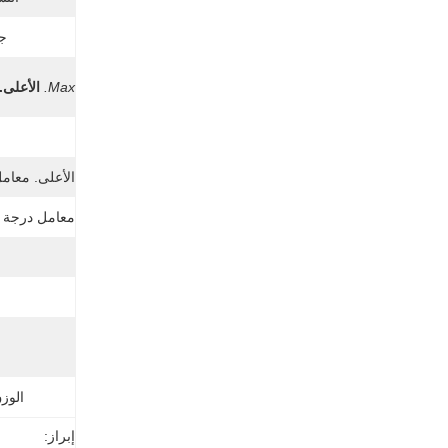
جه
Max.
الأعلى.
ن
الأعلى. معامل
معامل درجة ح
الوز
إبراز: