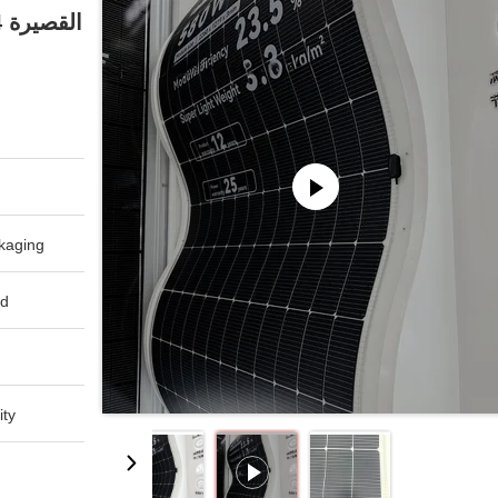
aging:
d:
ty: