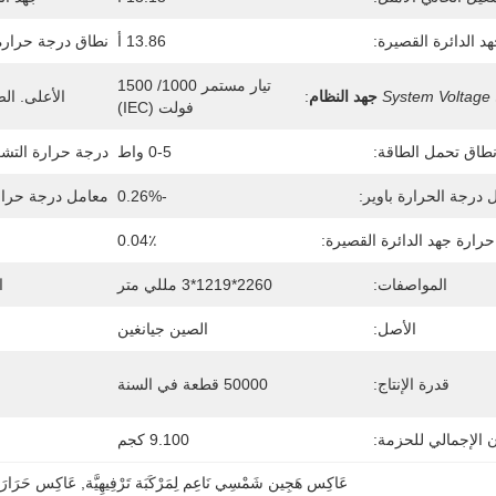
د الدائرة القصيرة:
13.86 أ
نطاق درجة حرارة
تيار مستمر 1000/ 1500 
System Voltage
جهد النظام
:
الأعلى. الص
فولت (IEC)
طاق تحمل الطاقة:
0-5 واط
درجة حرارة التشغ
 درجة الحرارة باوير:
-0.26%
معامل درجة حرارة
رارة جهد الدائرة القصيرة:
0.04٪
المواصفات:
2260*1219*3 مللي متر
ا
الأصل:
الصين جيانغين
قدرة الإنتاج:
50000 قطعة في السنة
ن الإجمالي للحزمة:
9.100 كجم
عَاكِس هَجِين شَمْسِي نَاعِم لِمَرْكَبَة تَرْفِيهِيَّة
, 
عَاكِس حَرَارَة 