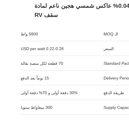
القصيرة 0.04% عاكس شمسي هجين ناعم لمادة
سقف RV
الـ MOQ:
5800 واط
السعر:
0.22-0.28 USD per watt
Standard Pack
70 قطعة لكل منصة نقالة
Delivery Perio
15 يوماً بعد الدفع
طريقة الدفع:
30% دفعة أولى و 70% دفعة أولى
Supply Capaci
300 ميغاواط سنويا