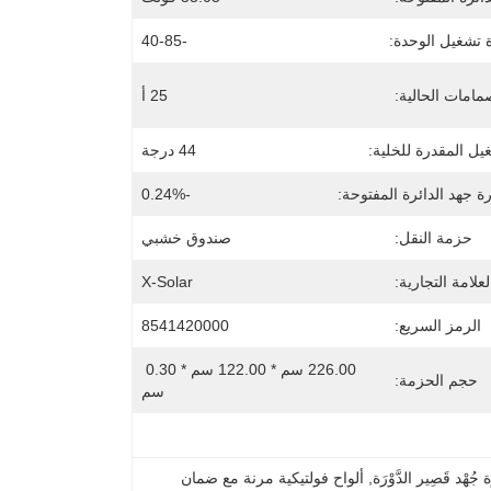
 تشغيل الوحدة:
-40-85
مامات الحالية:
25 أ
يل المقدرة للخلية:
44 درجة
 جهد الدائرة المفتوحة:
-0.24%
حزمة النقل:
صندوق خشبي
لعلامة التجارية:
X-Solar
الرمز السريع:
8541420000
226.00 سم * 122.00 سم * 0.30 
حجم الحزمة:
سم
جُهْد قَصِير الدَّوْرَة
, 
ألواح فولتيكية مرنة مع ضمان