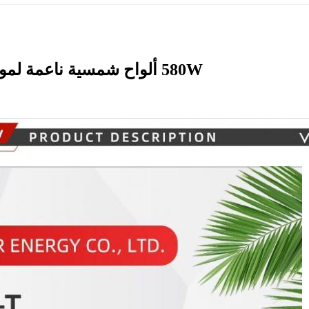
580W ألواح شمسية ناعمة لمواد السقف