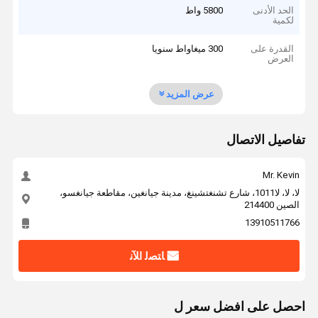
الحد الأدنى
5800 واط
لكمية
القدرة على
300 ميغاواط سنويا
العرض
عرض المزيد
تفاصيل الاتصال
Mr. Kevin
لا، لا، لا1011، شارع تشنغتشينغ، مدينة جيانغين، مقاطعة جيانغسو،
الصين 214400
13910511766
ﺎﺘﺼﻟ ﺍﻶﻧ
احصل على افضل سعر ل