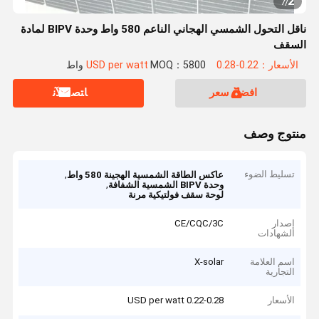
2
7
/
ناقل التحول الشمسي الهجاني الناعم 580 واط وحدة BIPV لمادة
السقف
الأسعار：0.22-0.28 USD per watt
MOQ：5800 واط
افضل سعر
ﺎﺘﺼﻟ ﺍﻶﻧ
منتوج وصف
تسليط الضوء
,
عاكس الطاقة الشمسية الهجينة 580 واط
,
وحدة BIPV الشمسية الشفافة
لوحة سقف فولتيكية مرنة
إصدار
CE/CQC/3C
الشهادات
اسم العلامة
X-solar
التجارية
الأسعار
0.22-0.28 USD per watt