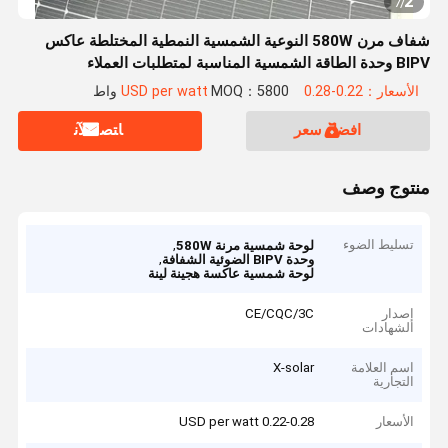
2
7
/
شفاف مرن 580W النوعية الشمسية النمطية المختلطة عاكس
BIPV وحدة الطاقة الشمسية المناسبة لمتطلبات العملاء
الأسعار：0.22-0.28 USD per watt
MOQ：5800 واط
افضل سعر
ﺎﺘﺼﻟ ﺍﻶﻧ
منتوج وصف
تسليط الضوء
,
لوحة شمسية مرنة 580W
,
وحدة BIPV الضوئية الشفافة
لوحة شمسية عاكسة هجينة لينة
إصدار
CE/CQC/3C
الشهادات
اسم العلامة
X-solar
التجارية
الأسعار
0.22-0.28 USD per watt