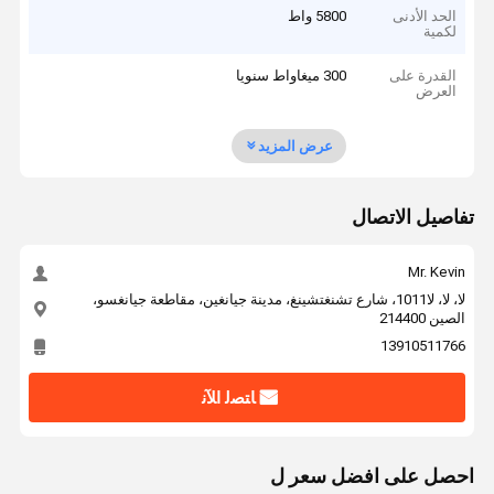
الحد الأدنى
5800 واط
لكمية
القدرة على
300 ميغاواط سنويا
العرض
عرض المزيد
تفاصيل الاتصال
Mr. Kevin
لا، لا، لا1011، شارع تشنغتشينغ، مدينة جيانغين، مقاطعة جيانغسو،
الصين 214400
13910511766
ﺎﺘﺼﻟ ﺍﻶﻧ
احصل على افضل سعر ل