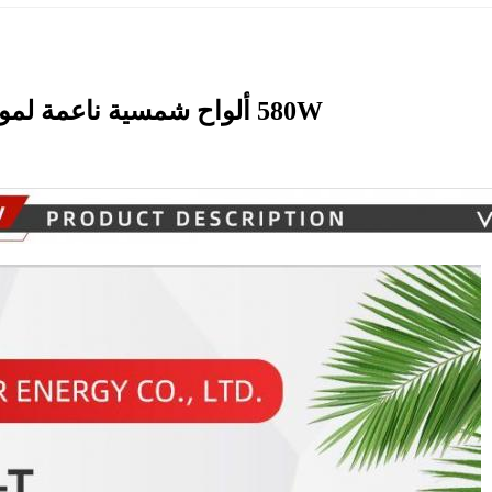
580W ألواح شمسية ناعمة لمواد السقف