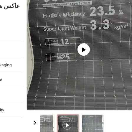
aging:
d:
ty: