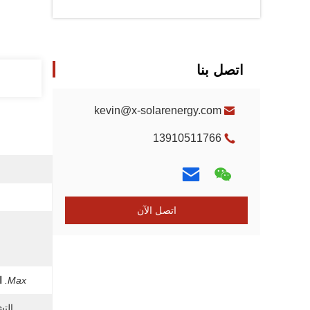
اتصل بنا
kevin@x-solarenergy.com
13910511766
اتصل الآن
Max.
ا
التش