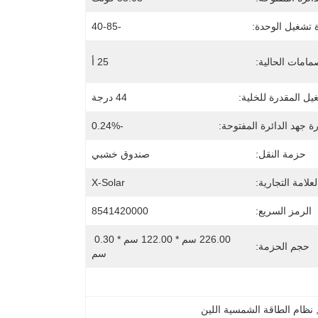
 تشغيل الوحدة:
-40-85
مامات الحالية:
25 أ
يل المقدرة للخلية:
44 درجة
 جهد الدائرة المفتوحة:
-0.24%
حزمة النقل:
صندوق خشبي
لعلامة التجارية:
X-Solar
الرمز السريع:
8541420000
226.00 سم * 122.00 سم * 0.30 
حجم الحزمة:
سم
,
نظام الطاقة الشمسية اللين