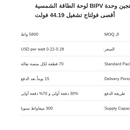
عاكس هجين وحدة BIPV لوحة الطاقة الشمسية
أقصى فولتاج تشغيل 44.19 فولت
الـ MOQ:
5800 واط
السعر:
0.22-0.28 USD per watt
Standard Pack
70 قطعة لكل منصة نقالة
Delivery Perio
15 يوماً بعد الدفع
طريقة الدفع:
30% دفعة أولى و 70% دفعة أولى
Supply Capaci
300 ميغاواط سنويا