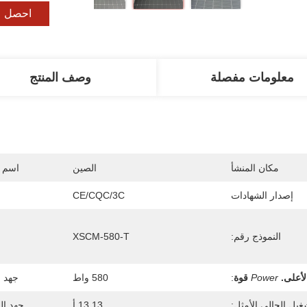
احصل ع
معلومات مفصلة
وصف المنتج
مكان المنشأ
الصين
اسم ا
إصدار الشهادات
CE/CQC/3C
النموذج رقم:
XSCM-580-T
لأعلى.
Power
قوة
:
580 واط
جهد ا
غيل الحالي الأمثل:
13.13 أ
جهد ال