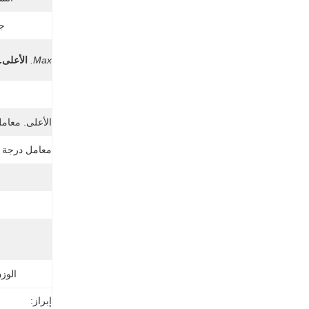
جه
Max.
الأعلى.
ن
الأعلى. معامل
معامل درجة ح
الوز
إبراز: