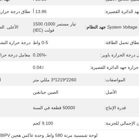
د الدائرة القصيرة:
13.86 أ
نطاق درجة حرارة
تيار مستمر 1000/ 1500 
System Voltage
جهد النظام
:
الأعلى. الص
فولت (IEC)
طاق تحمل الطاقة:
0-5 واط
درجة حرارة التشغ
 درجة الحرارة باوير:
-0.26%
معامل درجة حرارة
رارة جهد الدائرة القصيرة:
0.04٪
المواصفات:
2260*1219*3 مللي متر
ا
الأصل:
الصين جيانغين
قدرة الإنتاج:
50000 قطعة في السنة
ن الإجمالي للحزمة:
9.100 كجم
لوحة شمسية مرنة 580 واط
, 
وحدة عاكس هجين BIPV
 