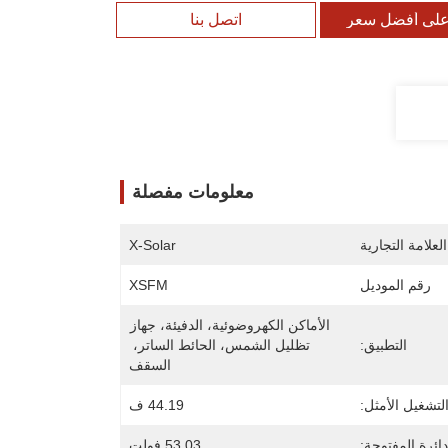
لى أفضل سعر
اتصل بنا
معلومات مفصلة
لعلامة التجارية
X-Solar
رقم الموديل
XSFM
الأماكن الكهروضوئية، الدفيئة، جهاز 
التطبيق:
تظليل الشمس، الحائط الساتر، 
السقف
لتشغيل الأمثل:
44.19 ف
دائرة المفتوحة:
53.03 فولت