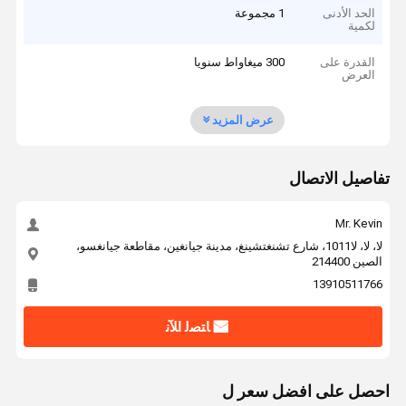
الحد الأدنى
1 مجموعة
لكمية
القدرة على
300 ميغاواط سنويا
العرض
عرض المزيد
تفاصيل الاتصال
Mr. Kevin
لا، لا، لا1011، شارع تشنغتشينغ، مدينة جيانغين، مقاطعة جيانغسو،
الصين 214400
13910511766
ﺎﺘﺼﻟ ﺍﻶﻧ
احصل على افضل سعر ل