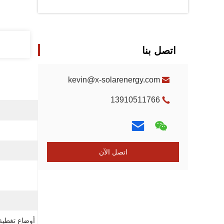
اتصل بنا
kevin@x-solarenergy.com
13910511766
اتصل الآن
أوضاع تغطية ا