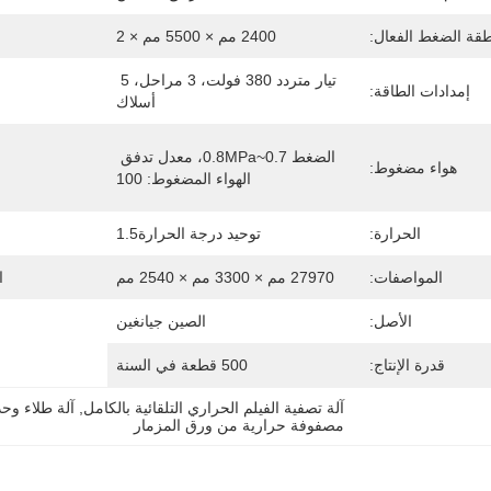
قة الضغط الفعال:
2400 مم × 5500 مم × 2
تيار متردد 380 فولت، 3 مراحل، 5 
إمدادات الطاقة:
أسلاك
الضغط 0.7~0.8MPa، معدل تدفق 
هواء مضغوط:
الهواء المضغوط: 100
الحرارة:
توحيد درجة الحرارة1.5
المواصفات:
27970 مم × 3300 مم × 2540 مم
ا
الأصل:
الصين جيانغين
قدرة الإنتاج:
500 قطعة في السنة
آلة تصفية الفيلم الحراري التلقائية بالكامل
, 
آلة طلاء وح
مصفوفة حرارية من ورق المزمار