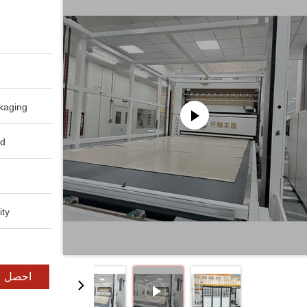
aging:
d:
ty:
احصل ع