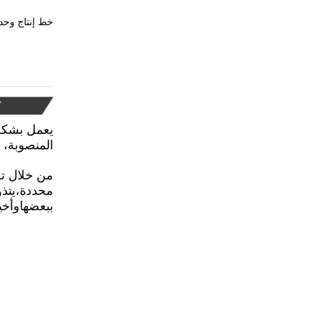
خط إنتاج وحد
يعمل بشكل 
المنصوبة، 
من خلال تط
محددة،يتذو
ببعضهاوأخير