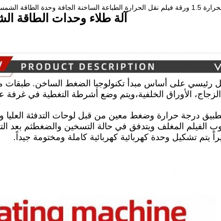
قة الشمسية خط إنتاج لورق المزمار الصناعي
آلة طلاء وحدات الطاقة ال
رئيسي على أساس مبدأ تكنولوجيا الضغط الساخن. طبقات متع
الزجاج، الأوراق الخلفية،ويتم وضع أشرطة التغطية في غرفة 
بيق درجة حرارة وضغط معين من قبل لوحات التدفئة العليا وال
ب الفيلم المغلف ويتدفق في حالة التسخين والضغطثم بعد الت
اً يتم تشكيل وحدة كهربائية كهربائية كاملة ومختومة جيداً.