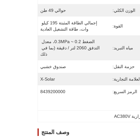
الوزن الكلي:
حوالي 49 طن
إجمالي الطاقة المثبتة 195 كيلو 
القوة:
وات، طاقة التشغيل العادية
الضغط 0.2 ~ 0.3MPa، معدل 
مياه التبريد:
التدفق 2060 لتر / دقيقة (بما في 
ذلك
حزمة النقل:
صندوق خشبي
لعلامة التجارية:
X-Solar
الرمز السريع:
8439200000
 AC380V
وصف المنتج