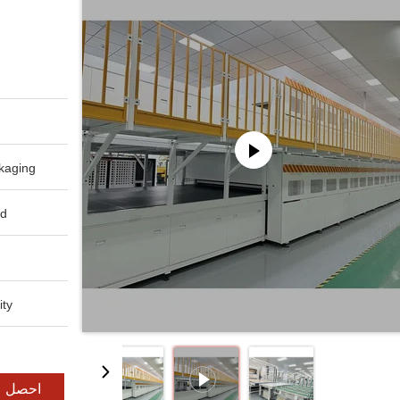
aging:
d:
ty:
احصل ع