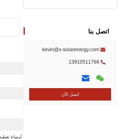
اتصل بنا
kevin@x-solarenergy.com
13910511766
اتصل الآن
أوضاع تغطية ا