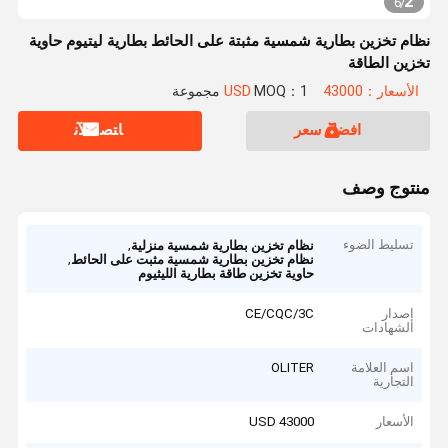
2
6
/
نظام تخزين بطارية شمسية مثبتة على الحائط بطارية ليتيوم حاوية
تخزين الطاقة
الأسعار：43000 USD
MOQ：1 مجموعة
افضل سعر
ﺎﺘﺼﻟ ﺍﻶﻧ
منتوج وصف
تسليط الضوء
,
نظام تخزين بطارية شمسية منزلية
,
نظام تخزين بطارية شمسية مثبت على الحائط
حاوية تخزين طاقة بطارية الليثيوم
إصدار
CE/CQC/3C
الشهادات
اسم العلامة
OLITER
التجارية
الأسعار
43000 USD