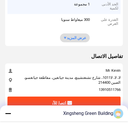
الحد الأدنى
1 مجموعة
لكمية
القدرة على
300 ميغاواط سنويا
العرض
عرض المزيد
تفاصيل الاتصال
Mr. Kevin
لا، لا، لا1011، شارع تشنغتشينغ، مدينة جيانغين، مقاطعة جيانغسو،
الصين 214400
13910511766
ﺎﺘﺼﻟ ﺍﻶﻧ
Xingsheng Green Building
احصل على افضل سعر ل