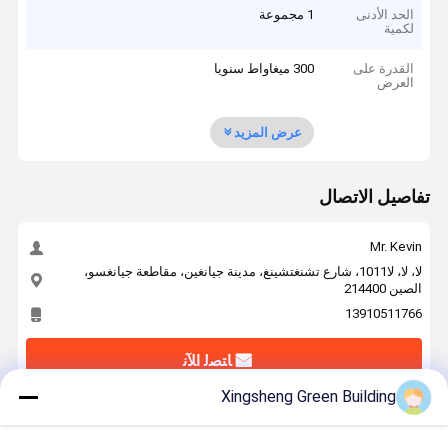
الحد الأدنى
1 مجموعة
لكمية
القدرة على
300 ميغاواط سنويا
العرض
عرض المزيد
تفاصيل الاتصال
Mr. Kevin
لا، لا، لا1011، شارع تشنغتشينغ، مدينة جيانغين، مقاطعة جيانغسو،
الصين 214400
13910511766
ﺎﺘﺼﻟ ﺍﻶﻧ
Xingsheng Green Building
احصل على افضل سعر ل