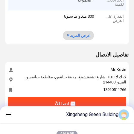
الحد الأدنى
1 مجموعة
لكمية
القدرة على
300 ميغاواط سنويا
العرض
عرض المزيد
تفاصيل الاتصال
Mr. Kevin
لا، لا، لا1011، شارع تشنغتشينغ، مدينة جيانغين، مقاطعة جيانغسو،
الصين 214400
13910511766
ﺎﺘﺼﻟ ﺍﻶﻧ
Xingsheng Green Building
احصل على افضل سعر ل
6:08 AM