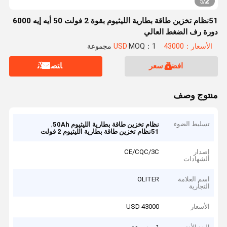
2
5
/
51نظام تخزين طاقة بطارية الليثيوم بقوة 2 فولت 50 أيه إيه 6000
دورة رف الضغط العالي
الأسعار：43000 USD
MOQ：1 مجموعة
افضل سعر
ﺎﺘﺼﻟ ﺍﻶﻧ
منتوج وصف
تسليط الضوء
,
نظام تخزين طاقة بطارية الليثيوم 50Ah
51نظام تخزين طاقة بطارية الليثيوم 2 فولت
إصدار
CE/CQC/3C
الشهادات
اسم العلامة
OLITER
التجارية
الأسعار
43000 USD