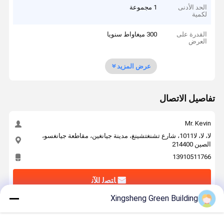
الحد الأدنى
1 مجموعة
لكمية
القدرة على
300 ميغاواط سنويا
العرض
عرض المزيد
تفاصيل الاتصال
Mr. Kevin
لا، لا، لا1011، شارع تشنغتشينغ، مدينة جيانغين، مقاطعة جيانغسو،
الصين 214400
13910511766
ﺎﺘﺼﻟ ﺍﻶﻧ
Xingsheng Green Building
احصل على افضل سعر ل