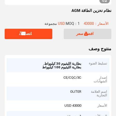
2
6
/
نظام تخزين الطاقة AGM
الأسعار：43000 USD
MOQ：1 مجموعة
افضل سعر
ﺎﺘﺼﻟ ﺍﻶﻧ
منتوج وصف
تسليط الضوء
,
بطارية الليثيوم 30 كيلوواط
بطارية الليثيوم 100 كيلوواط
إصدار
CE/CQC/3C
الشهادات
اسم العلامة
OLITER
التجارية
الأسعار
43000 USD