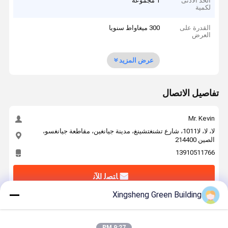
الحد الأدنى
1 مجموعة
لكمية
القدرة على
300 ميغاواط سنويا
العرض
عرض المزيد
تفاصيل الاتصال
Mr. Kevin
لا، لا، لا1011، شارع تشنغتشينغ، مدينة جيانغين، مقاطعة جيانغسو،
الصين 214400
13910511766
ﺎﺘﺼﻟ ﺍﻶﻧ
Xingsheng Green Building
احصل على افضل سعر ل
9:27 PM