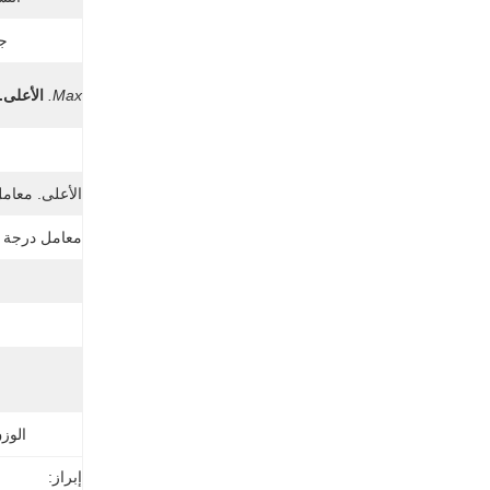
جه
Max.
الأعلى.
ن
الأعلى. معامل
معامل درجة ح
الوز
إبراز: