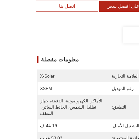
لى أفضل سعر
اتصل بنا
معلومات مفصلة
لعلامة التجارية
X-Solar
رقم الموديل
XSFM
الأماكن الكهروضوئية، الدفيئة، جهاز 
التطبيق:
تظليل الشمس، الحائط الساتر، 
السقف
لتشغيل الأمثل:
44.19 ف
دائرة المفتوحة:
53.03 فولت