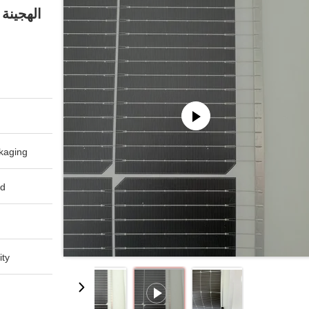
aging:
d:
ty: