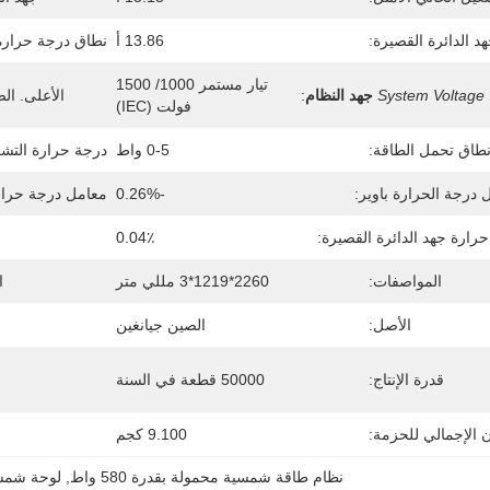
د الدائرة القصيرة:
13.86 أ
نطاق درجة حرارة
تيار مستمر 1000/ 1500 
System Voltage
جهد النظام
:
الأعلى. الص
فولت (IEC)
طاق تحمل الطاقة:
0-5 واط
درجة حرارة التشغ
 درجة الحرارة باوير:
-0.26%
معامل درجة حرارة
رارة جهد الدائرة القصيرة:
0.04٪
المواصفات:
2260*1219*3 مللي متر
ا
الأصل:
الصين جيانغين
قدرة الإنتاج:
50000 قطعة في السنة
ن الإجمالي للحزمة:
9.100 كجم
نظام طاقة شمسية محمولة بقدرة 580 واط
, 
لوحة شمسية IPV