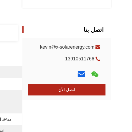
اتصل بنا
kevin@x-solarenergy.com
13910511766
اتصل الآن
Max.
ا
التش