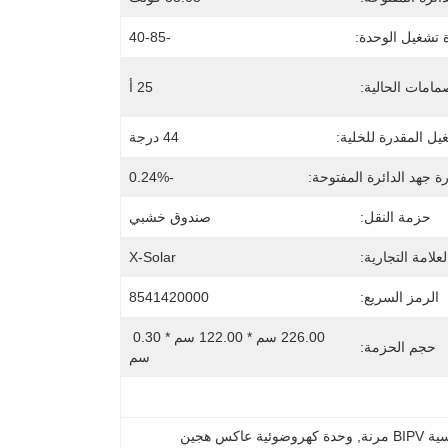
 تشغيل الوحدة:
-40-85
مامات الحالية:
25 أ
يل المقدرة للخلية:
44 درجة
 جهد الدائرة المفتوحة:
-0.24%
حزمة النقل:
صندوق خشبي
لعلامة التجارية:
X-Solar
الرمز السريع:
8541420000
226.00 سم * 122.00 سم * 0.30 
حجم الحزمة:
سم
B مرنة
, 
وحدة كهروضوئية عاكس هجين