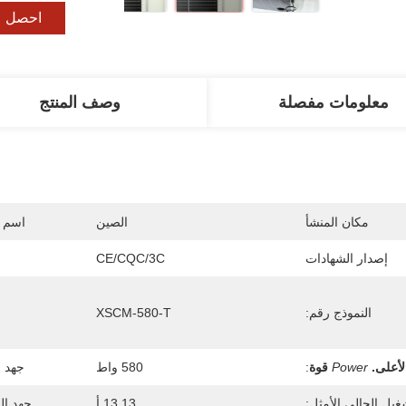
احصل ع
معلومات مفصلة
وصف المنتج
مكان المنشأ
الصين
اسم ا
إصدار الشهادات
CE/CQC/3C
النموذج رقم:
XSCM-580-T
لأعلى.
Power
قوة
:
580 واط
جهد ا
غيل الحالي الأمثل:
13.13 أ
جهد ال