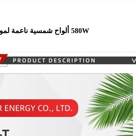
580W ألواح شمسية ناعمة لمواد السقف