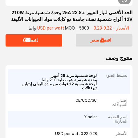
2
7
/
الحد الأقصى لتيار الفيوز 25A 23.8% وحدة شمسية مرنة 210W
12V ألواح شمسية نصف جامدة مع كابلات مواد الحيوانات الأليفة
1545 * 425 * 3mm
الأسعار：0.22-0.28 USD per watt
MOQ：5800 واط
افضل سعر
ﺎﺘﺼﻟ ﺍﻶﻧ
منتوج وصف
تسليط الضوء
,
لوحة شمسية مرنة 25 أمبير
,
وحدة شمسية شبه صلبة 210 واط
لوحة شمسية 12 فولت من مادة البولي إيثيلين
تيرفثالات
إصدار
CE/CQC/3C
الشهادات
اسم العلامة
X-solar
التجارية
الأسعار
0.22-0.28 USD per watt