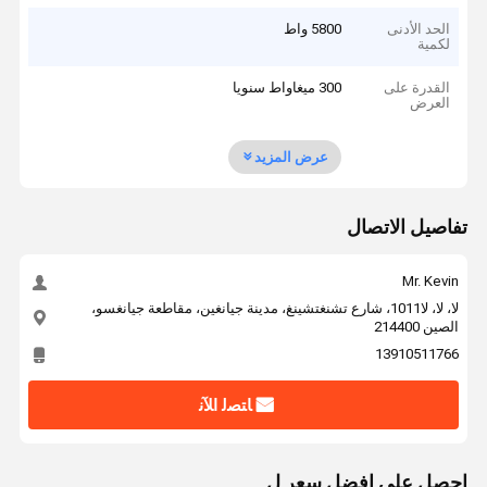
الحد الأدنى
5800 واط
لكمية
القدرة على
300 ميغاواط سنويا
العرض
عرض المزيد
تفاصيل الاتصال
Mr. Kevin
لا، لا، لا1011، شارع تشنغتشينغ، مدينة جيانغين، مقاطعة جيانغسو،
الصين 214400
13910511766
ﺎﺘﺼﻟ ﺍﻶﻧ
احصل على افضل سعر ل