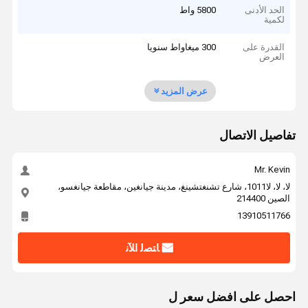
الحد الأدنى
5800 واط
لكمية
القدرة على
300 ميغاواط سنويا
العرض
عرض المزيد
تفاصيل الاتصال
Mr. Kevin
لا، لا، لا1011، شارع تشنغتشينغ، مدينة جيانغين، مقاطعة جيانغسو،
الصين 214400
13910511766
ﺎﺘﺼﻟ ﺍﻶﻧ
احصل على افضل سعر ل