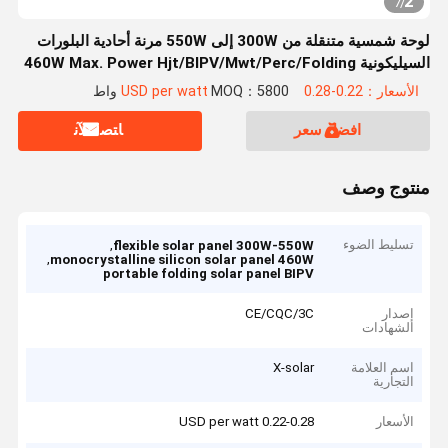
2
7
/
لوحة شمسية متنقلة من 300W إلى 550W مرنة أحادية البلورات
السيليكونية 460W Max. Power Hjt/BIPV/Mwt/Perc/Folding
IBC
الأسعار：0.22-0.28 USD per watt
MOQ：5800 واط
افضل سعر
ﺎﺘﺼﻟ ﺍﻶﻧ
منتوج وصف
تسليط الضوء
,
flexible solar panel 300W-550W
,
monocrystalline silicon solar panel 460W
portable folding solar panel BIPV
إصدار
CE/CQC/3C
الشهادات
اسم العلامة
X-solar
التجارية
الأسعار
0.22-0.28 USD per watt