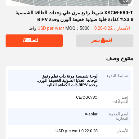
2
7
/
XSCM-580-T شريط رفيع مرن طي وحدات الطاقة الشمسية
23.8% كفاءة خلية ضوئية خفيفة الوزن وحدة BIPV
الأسعار：0.22-0.28 USD per watt
MOQ：5800 واط
افضل سعر
ﺎﺘﺼﻟ ﺍﻶﻧ
منتوج وصف
تسليط الضوء
,
لوحة شمسية مرنة ذات فيلم رقيق
,
لوحات الخلايا الضوئية الخفيفة الوزن
وحدة BIPV ذات الكفاءة العالية
إصدار
CE/CQC/3C
الشهادات
اسم العلامة
X-solar
التجارية
الأسعار
0.22-0.28 USD per watt