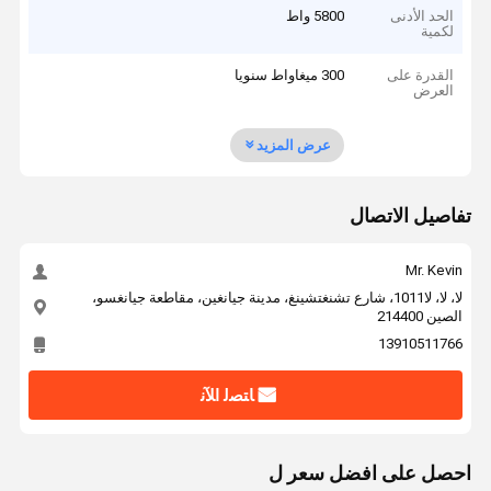
الحد الأدنى
5800 واط
لكمية
القدرة على
300 ميغاواط سنويا
العرض
عرض المزيد
تفاصيل الاتصال
Mr. Kevin
لا، لا، لا1011، شارع تشنغتشينغ، مدينة جيانغين، مقاطعة جيانغسو،
الصين 214400
13910511766
ﺎﺘﺼﻟ ﺍﻶﻧ
احصل على افضل سعر ل